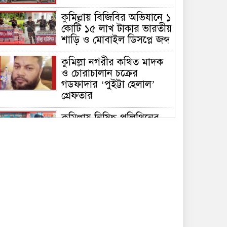
কুমিল্লায় বিজিবির অভিযানে ১
কোটি ১৫ লাখ টাকার ভারতীয়
শাড়ি ও মোবাইল ডিসপ্লে জব্দ
কুমিল্লা নগরীর কথিত মাদক
ও চোরাচালান চক্রের
গডফাদার ‘পুইট্টা হেলাল’
গ্রেফতার
কুমিল্লায় নিষিদ্ধ পলিথিনের
বিরুদ্ধে অভিযান, ৫০ হাজার
টাকা জরিমানা ও ৪২০ কেজি
পলিথিন জব্দ
কুমিল্লায় বিজিবির উদ্যোগে
৫১ কোটি ৮৩ লাখ টাকার
মাদক ও তামাকজাত পণ্য
ধ্বংস