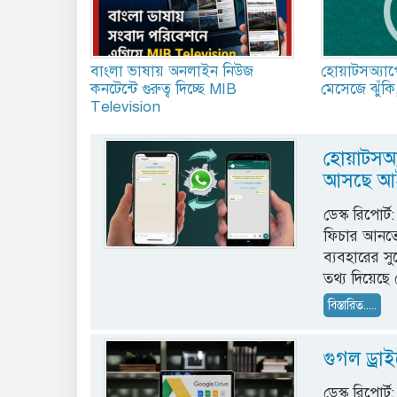
বাংলা ভাষায় অনলাইন নিউজ
হোয়াটসঅ্যাপ
কনটেন্টে গুরুত্ব দিচ্ছে MIB
মেসেজে ঝুঁকি
Television
হোয়াটসঅ্য
আসছে আ
ডেস্ক রিপোর
ফিচার আনতে
ব্যবহারের সু
তথ্য দিয়েছে
বিস্তারিত.....
গুগল ড্রা
ডেস্ক রিপোর্