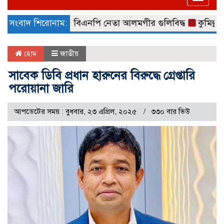
naviga
৮১৪ জন
সংবাদ শিরোনাম:
ঢাকায় বিএনপি নেতা আলমগীর গুলিবিদ্ধ
কুমিল্লায় 
হোম
জাতীয়
সাবেক ডিবি প্রধান হারুনের বিরুদ্ধে গ্রেপ্তারি
পরোয়ানা জারি
আপডেটের সময় : বুধবার, ২৩ এপ্রিল, ২০২৫
৩৩০ বার ভিউ