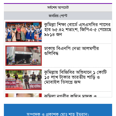
সর্বশেষ আপডেট
জনপ্রিয় পোস্ট
কুমিল্লা শিক্ষা বোর্ডে এসএসসির পাসের
হার ৬৫.৪২ শতাংশ, জিপিএ-৫ পেয়েছে
৯৮১৪ জন
ঢাকায় বিএনপি নেতা আলমগীর
গুলিবিদ্ধ
কুমিল্লায় বিজিবির অভিযানে ১ কোটি
১৫ লাখ টাকার ভারতীয় শাড়ি ও
মোবাইল ডিসপ্লে জব্দ
কুমিল্লা নগরীর কথিত মাদক ও
চোরাচালান চক্রের গডফাদার ‘পুইট্টা
হেলাল’ গ্রেফতার
সম্পাদক ও প্রকাশক মোঃ শাহ ইমরান।