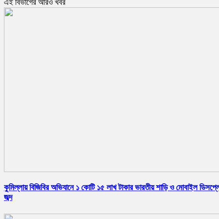
এই বিভাগের আরও খবর
কুমিল্লায় বিজিবির অভিযানে ১ কোটি ১৫ লাখ টাকার ভারতীয় শাড়ি ও মোবাইল ডিসপ্ল
জব্দ