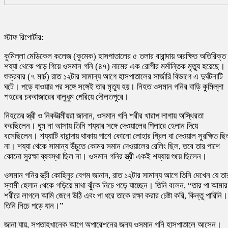
স্টাফ রিপোর্টার:
কুমিল্লা মেডিকেল কলেজ (কুমেক) হাসপাতালের ৫ তলার বারান্দায় অরক্ষিত অতিরিক্ত
শয্যা থেকে পড়ে গিয়ে ওসমান গনি (৪৭) নামের এক রোগীর মর্মান্তিক মৃত্যু হয়েছে।
শুক্রবার (৭ মার্চ) রাত ১২টার সামান্য আগে হাসপাতালের সার্জারি বিভাগে এ দুর্ঘটনাটি
ঘটে। পড়ে যাওয়ার পর সঙ্গে সঙ্গেই তার মৃত্যু হয়। নিহত ওসমান গনির বাড়ি কুমিল্লা
শহরের চকবাজারের বালুধুম পেরিয়ে দৌলতপুরে।
নিহতের স্ত্রী ও নিকটাত্মীয়রা জানান, ওসমান গনি শরীর খারাপ লাগায় অস্থিরতা
করছিলেন। ঘুম না আসায় তিনি শয্যার সঙ্গে দেওয়ালের পিলারে হেলান দিয়ে
বসেছিলেন। শয্যাটি বারান্দায় থাকায় পাশে কোনো লোহার গ্রিল বা দেওয়াল সুরক্ষিত ছি
না। শয্যা থেকে সামান্য উঁচুতে কোমর সমান দেওয়ালের রেলিং ছিল, তবে তার পাশে
কোনো সুরক্ষা ব্যবস্থা ছিল না। ওসমান গনির স্ত্রী একই শয্যায় শুয়ে ছিলেন।
ওসমান গনির স্ত্রী কোহিনুর বেগম জানান, রাত ১২টার সামান্য আগে তিনি দেখেন যে তা
স্বামী হেলান থেকে গড়িয়ে মাথা ঝুঁকে নিচে পড়ে যাচ্ছেন। তিনি বলেন, “তার পা আমার
শরীরে লাগলে আমি জেগে উঠি এবং পা ধরে তাকে রক্ষা করার চেষ্টা করি, কিন্তু পারিনি।
তিনি নিচে পড়ে যান।”
জানা যায়, সপ্তাহখানেক আগে অপারেশনের জন্য ওসমান গনি হাসপাতালে আসেন।