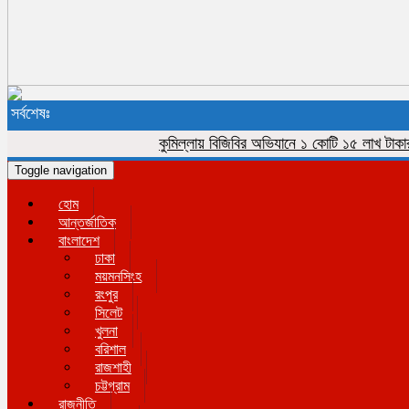
সর্বশেষঃ
কুমিল্লায় বিজিবির অভিযানে ১ কোটি ১৫ লাখ টাকার ভারত
Toggle navigation
হোম
আন্তর্জাতিক
বাংলাদেশ
ঢাকা
ময়মনসিংহ
রংপুর
সিলেট
খুলনা
বরিশাল
রাজশাহী
চট্টগ্রাম
রাজনীতি