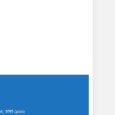
ি/এ, ঢাকা-১০০০