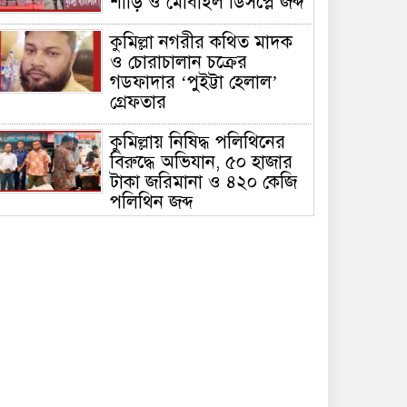
শাড়ি ও মোবাইল ডিসপ্লে জব্দ
কুমিল্লা নগরীর কথিত মাদক
ও চোরাচালান চক্রের
গডফাদার ‘পুইট্টা হেলাল’
গ্রেফতার
কুমিল্লায় নিষিদ্ধ পলিথিনের
বিরুদ্ধে অভিযান, ৫০ হাজার
টাকা জরিমানা ও ৪২০ কেজি
পলিথিন জব্দ
কুমিল্লায় বিজিবির উদ্যোগে
৫১ কোটি ৮৩ লাখ টাকার
মাদক ও তামাকজাত পণ্য
ধ্বংস
কুমিল্লার অতিরিক্ত পুলিশ
সুপার (সদর সার্কেল)
মোহাম্মদ সাইফুল মালিক আর
নেই