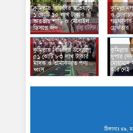
কুমিল্লায় বিজিবির অভিযানে
কুমিল্লা 
১ কোটি ১৫ লাখ টাকার
ও চোরাচাল
ভারতীয় শাড়ি ও মোবাইল
গডফাদার ‘
ডিসপ্লে জব্দ
গ্রেফতার
কুমিল্লায় বিজিবির উদ্যোগে
কুমিল্লার 
৫১ কোটি ৮৩ লাখ টাকার
সুপার (সদ
মাদক ও তামাকজাত পণ্য
মোহাম্মদ
ধ্বংস
আর নেই
ঠিকানাঃ ৪৯, ম