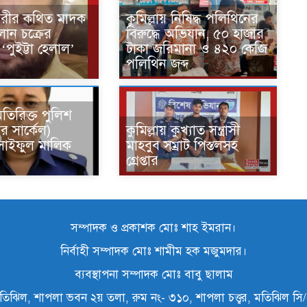
নগরীর কথিত মাদক
কুমিল্লায় নিষিদ্ধ পলিথিনের
ান চক্রের
বিরুদ্ধে অভিযান, ৫০ হাজার
পুইট্টা হেলাল’
টাকা জরিমানা ও ৪২০ কেজি
পলিথিন জব্দ
অতিরিক্ত পুলিশ
র সার্কেল)
কুমিল্লায় কুখ্যাত সন্ত্রাসী
 সাইফুল মালিক
মাহবুব সম্রাট পিস্তলসহ
গ্রেপ্তার
সম্পাদক ও প্রকাশক মোঃ শাহ ইমরান।
নির্বাহী সম্পাদক মোঃ শামীম হক মজুমদার।
ব্যবস্থাপনা সম্পাদক মোঃ বাবু ছালাম
তিঝিল, শাপলা ভবন ২য় তলা, রুম নং- ৩১০, শাপলা চত্ত্বর, মতিঝিল স