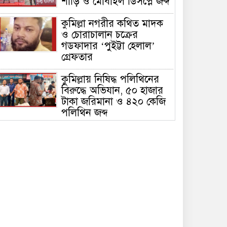
শাড়ি ও মোবাইল ডিসপ্লে জব্দ
কুমিল্লা নগরীর কথিত মাদক
ও চোরাচালান চক্রের
গডফাদার ‘পুইট্টা হেলাল’
গ্রেফতার
কুমিল্লায় নিষিদ্ধ পলিথিনের
বিরুদ্ধে অভিযান, ৫০ হাজার
টাকা জরিমানা ও ৪২০ কেজি
পলিথিন জব্দ
কুমিল্লায় বিজিবির উদ্যোগে
৫১ কোটি ৮৩ লাখ টাকার
মাদক ও তামাকজাত পণ্য
ধ্বংস
কুমিল্লার অতিরিক্ত পুলিশ
সুপার (সদর সার্কেল)
মোহাম্মদ সাইফুল মালিক আর
নেই