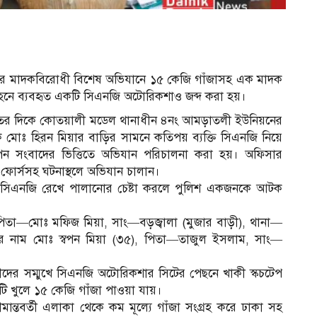
িশের মাদকবিরোধী বিশেষ অভিযানে ১৫ কেজি গাঁজাসহ এক মাদক
বহনে ব্যবহৃত একটি সিএনজি অটোরিকশাও জব্দ করা হয়।
 রাতের দিকে কোতয়ালী মডেল থানাধীন ৪নং আমড়াতলী ইউনিয়নের
োঃ হিরন মিয়ার বাড়ির সামনে কতিপয় ব্যক্তি সিএনজি নিয়ে
োপন সংবাদের ভিত্তিতে অভিযান পরিচালনা করা হয়। অফিসার
গীয় ফোর্সসহ ঘটনাস্থলে অভিযান চালান।
য়ী সিএনজি রেখে পালানোর চেষ্টা করলে পুলিশ একজনকে আটক
, পিতা—মোঃ মফিজ মিয়া, সাং—বড়জ্বালা (মুজার বাড়ী), থানা—
 নাম মোঃ স্বপন মিয়া (৩৫), পিতা—তাজুল ইসলাম, সাং—
ষীদের সম্মুখে সিএনজি অটোরিকশার সিটের পেছনে খাকী স্কচটেপ
টি খুলে ১৫ কেজি গাঁজা পাওয়া যায়।
সীমান্তবর্তী এলাকা থেকে কম মূল্যে গাঁজা সংগ্রহ করে ঢাকা সহ