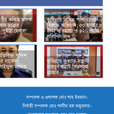
নগরীর কথিত মাদক
কুমিল্লায় নিষিদ্ধ পলিথিনের
ান চক্রের
বিরুদ্ধে অভিযান, ৫০ হাজার
পুইট্টা হেলাল’
টাকা জরিমানা ও ৪২০ কেজি
পলিথিন জব্দ
অতিরিক্ত পুলিশ
র সার্কেল)
কুমিল্লায় কুখ্যাত সন্ত্রাসী
 সাইফুল মালিক
মাহবুব সম্রাট পিস্তলসহ
গ্রেপ্তার
সম্পাদক ও প্রকাশক মোঃ শাহ ইমরান।
নির্বাহী সম্পাদক মোঃ শামীম হক মজুমদার।