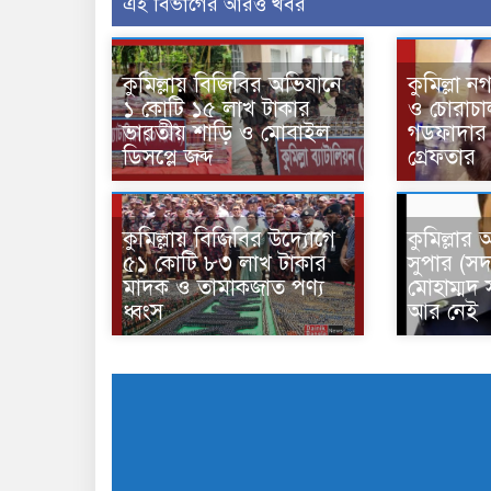
এই বিভাগের আরও খবর
কুমিল্লায় বিজিবির অভিযানে
কুমিল্লা 
১ কোটি ১৫ লাখ টাকার
ও চোরাচাল
ভারতীয় শাড়ি ও মোবাইল
গডফাদার ‘
ডিসপ্লে জব্দ
গ্রেফতার
কুমিল্লায় বিজিবির উদ্যোগে
কুমিল্লার 
৫১ কোটি ৮৩ লাখ টাকার
সুপার (সদ
মাদক ও তামাকজাত পণ্য
মোহাম্মদ
ধ্বংস
আর নেই