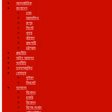
আন্তর্জাতিক
বাংলাদেশ
ঢাকা
ময়মনসিংহ
রংপুর
সিলেট
খুলনা
বরিশাল
রাজশাহী
চট্টগ্রাম
রাজনীতি
আইন আদালত
অর্থনীতি
তথ্যপ্রযুক্তি
খেলাধুলা
ফুটবল
ক্রিকেট
অন্যান্য
বিনোদন
চাকরি
বিনোদন
বিশেষ সংবাদ