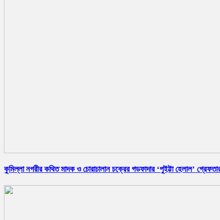
কুমিল্লা নগরীর কথিত মাদক ও চোরাচালান চক্রের গডফাদার ‘পুইট্টা হেলাল’ গ্রেফতা