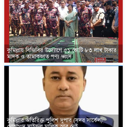
কুমিল্লায় বিজিবির উদ্যোগে ৫১ কোটি ৮৩ লাখ টাকার
মাদক ও তামাকজাত পণ্য ধ্বংস
কুমিল্লার অতিরিক্ত পুলিশ সুপার (সদর সার্কেল)
মোহাম্মদ সাইফুল মালিক আর নেই