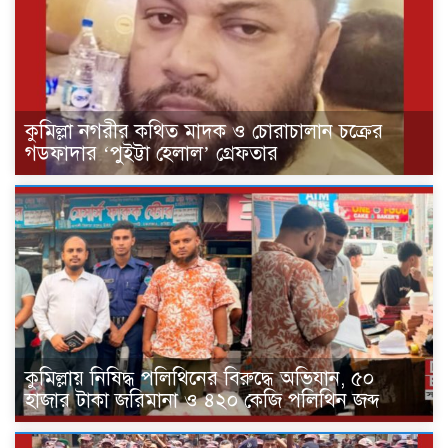
কুমিল্লা নগরীর কথিত মাদক ও চোরাচালান চক্রের
গডফাদার ‘পুইট্টা হেলাল’ গ্রেফতার
কুমিল্লায় নিষিদ্ধ পলিথিনের বিরুদ্ধে অভিযান, ৫০
হাজার টাকা জরিমানা ও ৪২০ কেজি পলিথিন জব্দ