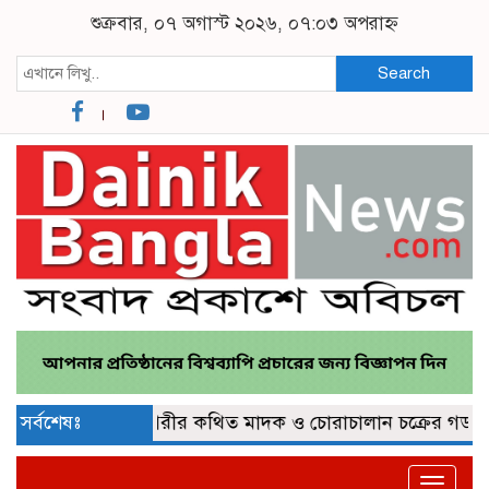
শুক্রবার, ০৭ অগাস্ট ২০২৬, ০৭:০৩ অপরাহ্ন
Search
ব্দ
সর্বশেষঃ
কুমিল্লা নগরীর কথিত মাদক ও চোরাচালান চক্রের গডফাদার ‘
Toggle