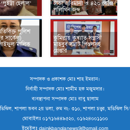
পুইট্টা হেলাল’
টাকা জরিমানা ও ৪২০ কেজি
পলিথিন জব্দ
অতিরিক্ত পুলিশ
র সার্কেল)
কুমিল্লায় কুখ্যাত সন্ত্রাসী
 সাইফুল মালিক
মাহবুব সম্রাট পিস্তলসহ
গ্রেপ্তার
সম্পাদক ও প্রকাশক মোঃ শাহ ইমরান।
নির্বাহী সম্পাদক মোঃ শামীম হক মজুমদার।
ব্যবস্থাপনা সম্পাদক মোঃ বাবু ছালাম
তিঝিল, শাপলা ভবন ২য় তলা, রুম নং- ৩১০, শাপলা চত্ত্বর, মতিঝিল স
মোবাইলঃ ০১৭১৬৪৪৯৫২০, ০১৬২৪০০১১০০
ইমেইলঃ dainikbanglanews9@gmail.com