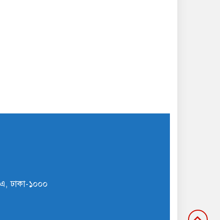
ি/এ, ঢাকা-১০০০