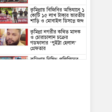
কুমিল্লায় বিজিবির অভিযানে ১
কোটি ১৫ লাখ টাকার ভারতীয়
শাড়ি ও মোবাইল ডিসপ্লে জব্দ
কুমিল্লা নগরীর কথিত মাদক
ও চোরাচালান চক্রের
গডফাদার ‘পুইট্টা হেলাল’
গ্রেফতার
কুমিল্লায় নিষিদ্ধ পলিথিনের
বিরুদ্ধে অভিযান, ৫০ হাজার
টাকা জরিমানা ও ৪২০ কেজি
পলিথিন জব্দ
কুমিল্লায় বিজিবির উদ্যোগে
৫১ কোটি ৮৩ লাখ টাকার
মাদক ও তামাকজাত পণ্য
ধ্বংস