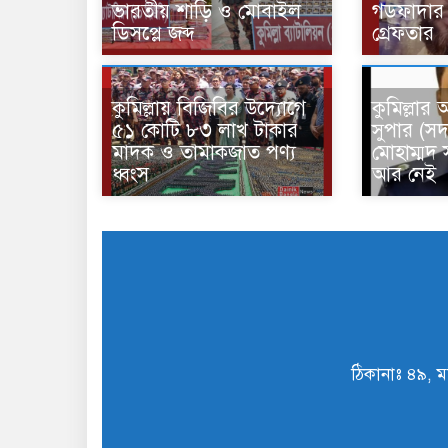
ভারতীয় শাড়ি ও মোবাইল
গডফাদার ‘
ডিসপ্লে জব্দ
গ্রেফতার
কুমিল্লায় বিজিবির উদ্যোগে
কুমিল্লার 
৫১ কোটি ৮৩ লাখ টাকার
সুপার (সদ
মাদক ও তামাকজাত পণ্য
মোহাম্মদ
ধ্বংস
আর নেই
ঠিকানাঃ ৪৯, ম