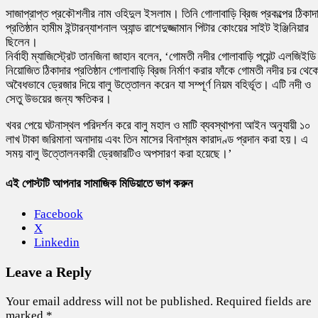
সাজাপ্রাপ্ত প্রকৌশলীর নাম ওহিদুল ইসলাম। তিনি গোলাবাড়ি ব্রিজ প্রকল্পের ঠিকাদ
প্রতিষ্ঠান হামীম ইন্টারন্যাশনাল অ্যান্ড রাশেদুজ্জামান পিটার কোংয়ের সাইট ইঞ্জিনিয়ার
ছিলেন।
নির্বাহী ম্যাজিস্ট্রেট তানজিনা জাহান বলেন, ‘গোমতী নদীর গোলাবাড়ি পয়েন্ট এলজিইডি
নিয়োজিত ঠিকাদার প্রতিষ্ঠান গোলাবাড়ি ব্রিজ নির্মাণ করার ফাঁকে গোমতী নদীর চর থেক
অবৈধভাবে ড্রেজার দিয়ে বালু উত্তোলন করেন যা সম্পূর্ণ নিয়ম বহির্ভূত। এটি নদী ও
সেতু উভয়ের জন্য ক্ষতিকর।
খবর পেয়ে ঘটনাস্থল পরিদর্শন করে বালু মহাল ও মাটি ব্যবস্থাপনা আইন অনুযায়ী ১০
লাখ টাকা জরিমানা অনাদায় এবং তিন মাসের বিনাশ্রম কারাদণ্ড প্রদান করা হয়। এ
সময় বালু উত্তোলনকারী ড্রেজারটিও অপসারণ করা হয়েছে।’
এই পোস্টটি আপনার সামাজিক মিডিয়াতে ভাগ করুন
Facebook
X
Linkedin
Leave a Reply
Your email address will not be published.
Required fields are
marked
*