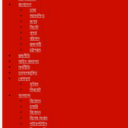
বাংলাদেশ
ঢাকা
ময়মনসিংহ
রংপুর
সিলেট
খুলনা
বরিশাল
রাজশাহী
চট্টগ্রাম
রাজনীতি
আইন আদালত
অর্থনীতি
তথ্যপ্রযুক্তি
খেলাধুলা
ফুটবল
ক্রিকেট
অন্যান্য
বিনোদন
চাকরি
বিনোদন
বিশেষ সংবাদ
লাইফস্টাইল