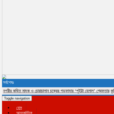
সর্বশেষঃ
ীর কথিত মাদক ও চোরাচালান চক্রের গডফাদার ‘পুইট্টা হেলাল’ গ্রেফতার
কুমিল্লা
Toggle navigation
হোম
আন্তর্জাতিক