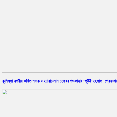
কুমিল্লা নগরীর কথিত মাদক ও চোরাচালান চক্রের গডফাদার ‘পুইট্টা হেলাল’ গ্রেফতা