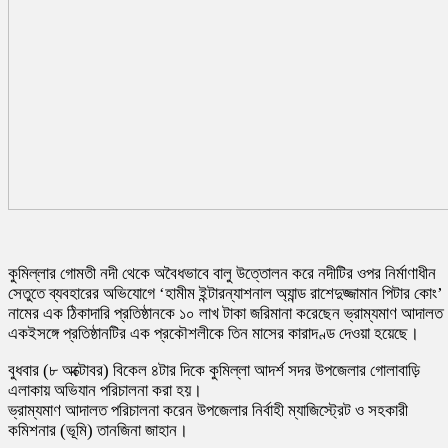
কুমিল্লার গোমতী নদী থেকে অবৈধভাবে বালু উত্তোলন করে নদীটির ওপর নির্মাণাধীন
সেতুতে ব্যবহারের অভিযোগে ‘হামীম ইন্টারন্যাশনাল অ্যান্ড রাশেদুজ্জামান পিটার কোং’
নামের এক ঠিকাদারি প্রতিষ্ঠানকে ১০ লাখ টাকা জরিমানা করেছেন ভ্রাম্যমাণ আদাল
একইসঙ্গে প্রতিষ্ঠানটির এক প্রকৌশলীকে তিন মাসের কারাদণ্ড দেওয়া হয়েছে।
বুধবার (৮ অক্টোবর) বিকেল ৪টার দিকে কুমিল্লা আদর্শ সদর উপজেলার গোলাবাড়ি
এলাকায় অভিযান পরিচালনা করা হয়।
ভ্রাম্যমাণ আদালত পরিচালনা করেন উপজেলার নির্বাহী ম্যাজিস্ট্রেট ও সহকারী
কমিশনার (ভূমি) তানজিনা জাহান।