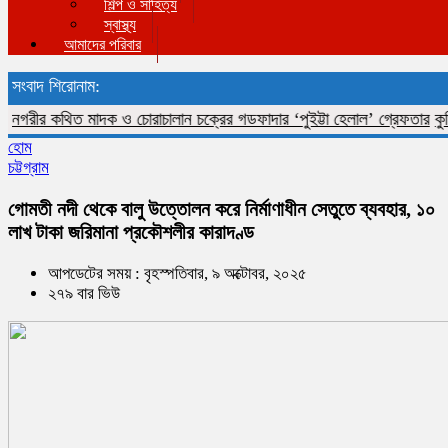
শিল্প ও সাহিত্য
স্বাস্থ্য
আমাদের পরিবার
সংবাদ শিরোনাম:
ীর কথিত মাদক ও চোরাচালান চক্রের গডফাদার ‘পুইট্টা হেলাল’ গ্রেফতার
কুমিল্লা
হোম
চট্টগ্রাম
গোমতী নদী থেকে বালু উত্তোলন করে নির্মাণাধীন সেতুতে ব্যবহার, ১০
লাখ টাকা জরিমানা প্রকৌশলীর কারাদণ্ড
আপডেটের সময় : বৃহস্পতিবার, ৯ অক্টোবর, ২০২৫
২৭৯ বার ভিউ