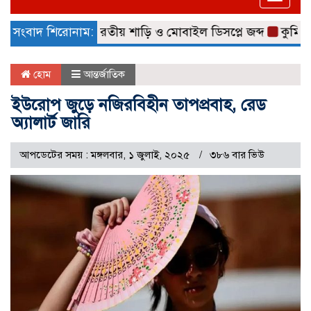
naviga
১৫ লাখ টাকার ভারতীয় শাড়ি ও মোবাইল ডিসপ্লে জব্দ
সংবাদ শিরোনাম:
কুমিল্লা ন
হোম
আন্তর্জাতিক
ইউরোপ জুড়ে নজিরবিহীন তাপপ্রবাহ, রেড
অ্যালার্ট জারি
আপডেটের সময় : মঙ্গলবার, ১ জুলাই, ২০২৫
৩৮৬ বার ভিউ