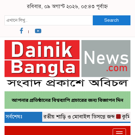
রবিবার, ০৯ অগাস্ট ২০২৬, ০৫:৪৩ পূর্বাহ্ন
Search
১৫ লাখ টাকার ভারতীয় শাড়ি ও মোবাইল ডিসপ্লে জব্দ
সর্বশেষঃ
কুমিল্লা ন
Toggle