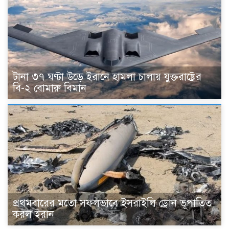
টানা ৩৭ ঘণ্টা উড়ে ইরানে হামলা চালায় যুক্তরাষ্ট্রের
বি-২ বোমারু বিমান
প্রথমবারের মতো সফলভাবে ইসরাইলি ড্রোন ভূপাতিত
করল ইরান