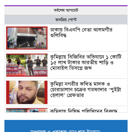
সর্বশেষ আপডেট
জনপ্রিয় পোস্ট
ঢাকায় বিএনপি নেতা আলমগীর
গুলিবিদ্ধ
কুমিল্লায় বিজিবির অভিযানে ১ কোটি
১৫ লাখ টাকার ভারতীয় শাড়ি ও
মোবাইল ডিসপ্লে জব্দ
কুমিল্লা নগরীর কথিত মাদক ও
চোরাচালান চক্রের গডফাদার ‘পুইট্টা
হেলাল’ গ্রেফতার
কুমিল্লায় নিষিদ্ধ পলিথিনের বিরুদ্ধে
অভিযান, ৫০ হাজার টাকা জরিমানা ও
৪২০ কেজি পলিথিন জব্দ