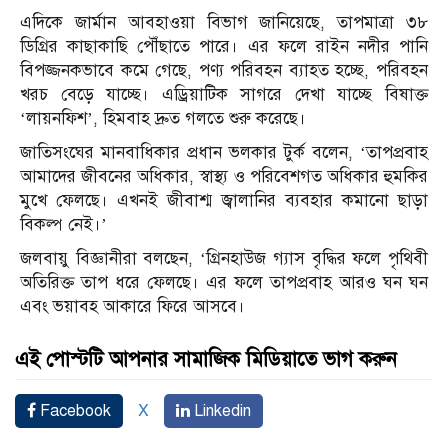
এদিকে জার্মান আবহাওয়া বিভাগ জানিয়েছে, তাপমাত্রা ৩৮
ডিগ্রির কাছাকাছি পৌঁছাতে পারে। এর ফলে রাইন নদীর পানি
বিপজ্জনকভাবে কমে গেছে, পণ্য পরিবহন ব্যাহত হচ্ছে, পরিবহন
খরচ বেড়ে যাচ্ছে। এড্রিয়াটিক সাগরে দেখা যাচ্ছে বিষাক্ত
‘লায়নফিশ’, হিমবাহ দ্রুত গলতে শুরু করেছে।
জাতিসংঘের মানবাধিকার প্রধান ভলকার টুর্ক বলেন, ‘তাপপ্রবাহ
আমাদের জীবনের অধিকার, স্বাস্থ্য ও পরিবেশগত অধিকার হুমকির
মুখে ফেলছে। এখনই জীবাশ্ম জ্বালানির ব্যবহার কমানো ছাড়া
বিকল্প নেই।’
জলবায়ু বিজ্ঞানীরা বলছেন, ‘গ্রিনহাউজ গ্যাস বৃদ্ধির ফলে পৃথিবী
অতিরিক্ত তাপ ধরে ফেলছে। এর ফলে তাপপ্রবাহ আরও ঘন ঘন
এবং ভয়াবহ আকারে ফিরে আসবে।
এই পোস্টটি আপনার সামাজিক মিডিয়াতে ভাগ করুন
Facebook
X
Linkedin