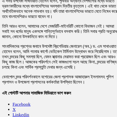
এ সময় উপদেষ্টা সাখাওয়াত হোসেন বলেন, পৃথিবীর অন্যান্য দেশগুলোর মধ্যে ভারতে
ভ্রমণকারীদের মধ্যে বাংলাদেশিদের অবস্থান দ্বিতীয় বৃহত্তম। এই খাত থেকে ভারত
অর্থনৈতিকভাবে অনেক লাভবান হয়। যদি তারা বাংলাদেশিদের ভারতে যেতে নিষেধ করে
তবে বাংলাদেশিরাও ভারতে যাবেন না।
তিনি আরও বলেন, আমাদের দেশে মেজরিটি-মাইনরিটি কোনো বিভাজন নেই। আমরা
সবাই সব ধর্মের মানুষ একসঙ্গে শান্তিপূর্ণভাবে বসবাস করি। তিনি সবার প্রতি অনুরোধ
জানান, কোনো উসকানিতে কান না দিতে।
সাংবাদিকদের প্রশ্নের জবাবে উপদেষ্টা ব্রিগেডিয়ার জেনারেল (অব.) ড. এম সাখাওয়াত
হোসেন বলেন, আমি গতবার কার্গো ভেহিকেল টার্মিনাল উদ্বোধন করে গিয়েছিলাম। তব
তখন বন্দরের কিছু সমস্যা ছিল, যেমন স্ক্যানার মেরামত করা প্রয়োজন ছিল এবং আরও
কিছু কাজ ছিল। আজকের পরিদর্শনে সেই কাজগুলো সচল আছে কিনা, বন্দরের বাণিজ্য
চলছে কিনা এবং সার্বিক প্রস্তুতি দেখার জন্য এসেছি।
বেনাপোল বন্দর পরিদর্শনকালে যশোরের জেলা প্রশাসক আজাহারুল ইসলামসহ পুলিশ
প্রশাসন ও উপজেলা প্রশাসনের কর্মকর্তারা উপস্থিত ছিলেন।
এই পোস্টটি আপনার সামাজিক মিডিয়াতে ভাগ করুন
Facebook
X
Linkedin