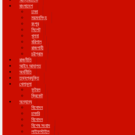
বাংলাদেশ
ঢাকা
ময়মনসিংহ
রংপুর
সিলেট
খুলনা
বরিশাল
রাজশাহী
চট্টগ্রাম
রাজনীতি
আইন আদালত
অর্থনীতি
তথ্যপ্রযুক্তি
খেলাধুলা
ফুটবল
ক্রিকেট
অন্যান্য
বিনোদন
চাকরি
বিনোদন
বিশেষ সংবাদ
লাইফস্টাইল