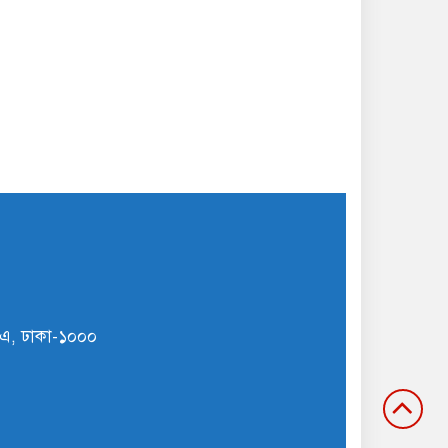
ি/এ, ঢাকা-১০০০