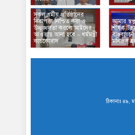
সকল ধর্মীয় প্রতিষ্ঠানের
নিরাপত্তা নিশ্চিত করা ও
আমার স্বপ্
উচ্ছৃঙ্খলতা করলে আইনের
শীর্ষক উন
আওতায় আনা হবে – ধর্মমন্ত্রী
বাস্তবায়নে 
কায়কোবাদ
মনিরুল হ
ঠিকানাঃ ৪৯, ম