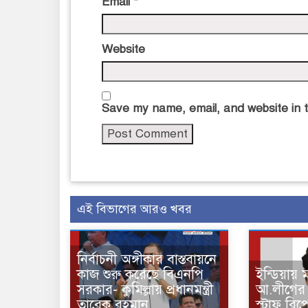
Email
*
Website
Save my name, email, and website in t
এই বিভাগের আরও খবর
নির্বাচনী অঙ্গীকার বাস্তবায়নে
কাজ শুরু করেছে বিএনপি
ইন্ডিয়ায় 
সরকার- কুমিল্লায় প্রধানমন্ত্রী
আ.লীগের
তারেক রহমান
স্টাফ রিপো