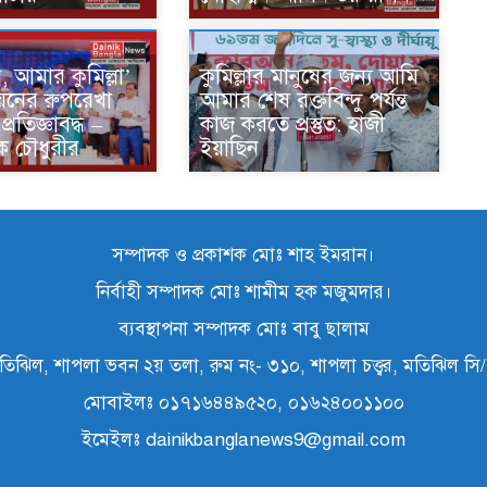
ন, আমার কুমিল্লা’
কুমিল্লার মানুষের জন্য আমি
্নয়নের রুপরেখা
আমার শেষ রক্তবিন্দু পর্যন্ত
প্রতিজ্ঞাবদ্ধ –
কাজ করতে প্রস্তুত: হাজী
ক চৌধুরীর
ইয়াছিন
সম্পাদক ও প্রকাশক মোঃ শাহ ইমরান।
নির্বাহী সম্পাদক মোঃ শামীম হক মজুমদার।
ব্যবস্থাপনা সম্পাদক মোঃ বাবু ছালাম
তিঝিল, শাপলা ভবন ২য় তলা, রুম নং- ৩১০, শাপলা চত্ত্বর, মতিঝিল স
মোবাইলঃ ০১৭১৬৪৪৯৫২০, ০১৬২৪০০১১০০
ইমেইলঃ dainikbanglanews9@gmail.com