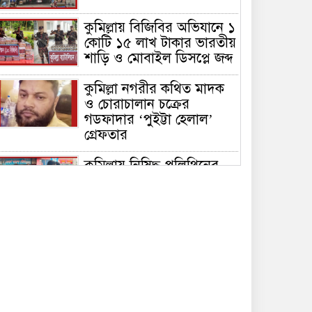
কুমিল্লায় বিজিবির অভিযানে ১
কোটি ১৫ লাখ টাকার ভারতীয়
শাড়ি ও মোবাইল ডিসপ্লে জব্দ
কুমিল্লা নগরীর কথিত মাদক
ও চোরাচালান চক্রের
গডফাদার ‘পুইট্টা হেলাল’
গ্রেফতার
কুমিল্লায় নিষিদ্ধ পলিথিনের
বিরুদ্ধে অভিযান, ৫০ হাজার
টাকা জরিমানা ও ৪২০ কেজি
পলিথিন জব্দ
কুমিল্লায় বিজিবির উদ্যোগে
৫১ কোটি ৮৩ লাখ টাকার
মাদক ও তামাকজাত পণ্য
ধ্বংস