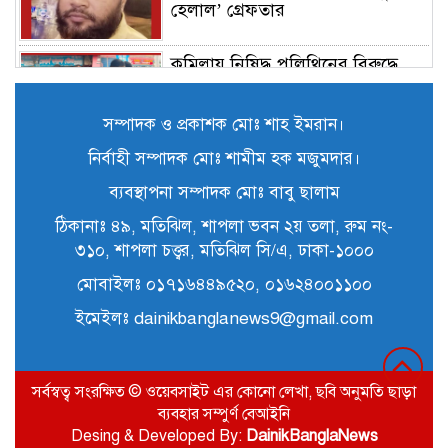
হেলাল’ গ্রেফতার
কুমিল্লায় নিষিদ্ধ পলিথিনের বিরুদ্ধে
অভিযান, ৫০ হাজার টাকা জরিমানা ও
৪২০ কেজি পলিথিন জব্দ
সম্পাদক ও প্রকাশক মোঃ শাহ ইমরান।
কুমিল্লায় বিজিবির উদ্যোগে ৫১ কোটি
নির্বাহী সম্পাদক মোঃ শামীম হক মজুমদার।
৮৩ লাখ টাকার মাদক ও তামাকজাত
ব্যবস্থাপনা সম্পাদক মোঃ বাবু ছালাম
পণ্য ধ্বংস
ঠিকানাঃ ৪৯, মতিঝিল, শাপলা ভবন ২য় তলা, রুম নং-
কুমিল্লার অতিরিক্ত পুলিশ সুপার (সদর
৩১০, শাপলা চত্ত্বর, মতিঝিল সি/এ, ঢাকা-১০০০
সার্কেল) মোহাম্মদ সাইফুল মালিক আর
মোবাইলঃ ০১৭১৬৪৪৯৫২০, ০১৬২৪০০১১০০
নেই
ইমেইলঃ dainikbanglanews9@gmail.com
কুমিল্লায় কুখ্যাত সন্ত্রাসী মাহবুব সম্রাট
পিস্তলসহ গ্রেপ্তার
সর্বস্বত্ব সংরক্ষিত © ওয়েবসাইট এর কোনো লেখা, ছবি অনুমতি ছাড়া
ব্যবহার সম্পুর্ণ বেআইনি
কুমিল্লা সীমান্তে বিজিবির অভিযানে ২
Desing & Developed By:
DainikBanglaNews