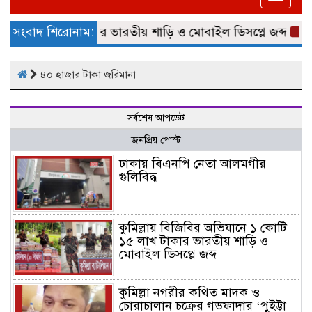
naviga
১ কোটি ১৫ লাখ টাকার ভারতীয় শাড়ি ও মোবাইল ডিসপ্লে জব্দ
সংবাদ শিরোনাম:
কু
৪০ হাজার টাকা জরিমানা
সর্বশেষ আপডেট
জনপ্রিয় পোস্ট
ঢাকায় বিএনপি নেতা আলমগীর
গুলিবিদ্ধ
কুমিল্লায় বিজিবির অভিযানে ১ কোটি
১৫ লাখ টাকার ভারতীয় শাড়ি ও
মোবাইল ডিসপ্লে জব্দ
কুমিল্লা নগরীর কথিত মাদক ও
চোরাচালান চক্রের গডফাদার ‘পুইট্টা