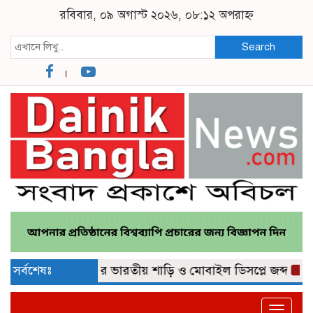
রবিবার, ০৯ অগাস্ট ২০২৬, ০৮:১২ অপরাহ্ন
Search
১ কোটি ১৫ লাখ টাকার ভারতীয় শাড়ি ও মোবাইল ডিসপ্লে জব্দ
সর্বশেষঃ
কু
Toggle