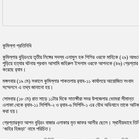
কুমিল্লা প্রতিনিধি
কুমিল্লার বুড়িচংয়ে তৃতীয় লিঙ্গের সদস্য এনামুল হক শিশির ওরফে মাহিকে (২৯) আগুন
পুড়িয়ে হত্যার ঘটনায় প্রধান আসামি জহিরুল ইসলাম ওরফে আপনকে (৪৬) গ্রেপ্তার
করেছে র‍্যাব।
মঙ্গলবার (১৯ মে) সকালে কুমিল্লার শাকতলায় র‍্যাব-১১ কার্যালয়ে আয়োজিত সংবাদ
সম্মেলনে এ তথ্য জানানো হয়।
সোমবার (১৮ মে) রাত সাড়ে ১১টার দিকে সাতক্ষীরা সদর উপজেলার ভোমরা সীমান্ত
এলাকা থেকে র‍্যাব-১১ সিপিসি-২ ও র‍্যাব-৬ সিপিসি-১ এর যৌথ অভিযানে তাকে আট
করা হয়।
গ্রেপ্তারকৃত আপন বুড়িচং বাজার এলাকার মৃত জাফর আলীর ছেলে। স্থানীয়ভাবে তিন
‘জহির হিজড়া’ নামে পরিচিত।