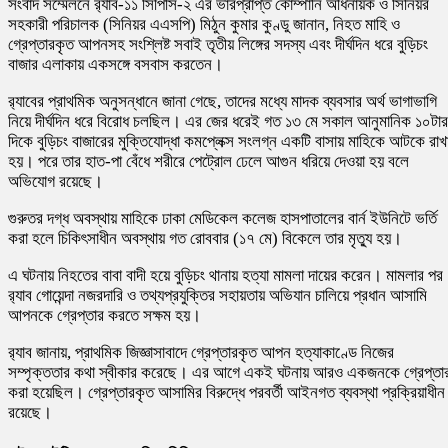
সংবাদ সম্মেলনে র‍্যাব-১১ সিপিসি-২ এর ভারপ্রাপ্ত কোম্পানি অধিনায়ক ও সিনিয়র
সহকারী পরিচালক (সিনিয়র এএসপি) মিঠুন কুমার কুণ্ডু জানান, নিহত মাহি ও
গ্রেপ্তারকৃত আপনসহ সংশ্লিষ্ট সবাই তৃতীয় লিঙ্গের সদস্য এবং দীর্ঘদিন ধরে বুড়িচং
বাজার এলাকায় একসঙ্গে বসবাস করতেন।
র‍্যাবের প্রাথমিক অনুসন্ধানে জানা গেছে, তাদের মধ্যে মাদক ব্যবসার অর্থ ভাগাভাগি
নিয়ে দীর্ঘদিন ধরে বিরোধ চলছিল। এর জের ধরেই গত ১৩ মে সকাল আনুমানিক ১০টার
দিকে বুড়িচং বাজারের মুক্তিযোদ্ধা কমপ্লেক্স সংলগ্ন একটি বাসায় মাহিকে আটকে রাখ
হয়। পরে তার হাত-পা বেঁধে শরীরে পেট্রোল ঢেলে আগুন ধরিয়ে দেওয়া হয় বলে
অভিযোগ রয়েছে।
গুরুতর দগ্ধ অবস্থায় মাহিকে ঢাকা মেডিকেল কলেজ হাসপাতালের বার্ন ইউনিটে ভর্তি
করা হলে চিকিৎসাধীন অবস্থায় গত রোববার (১৭ মে) বিকেলে তার মৃত্যু হয়।
এ ঘটনায় নিহতের বাবা বাদী হয়ে বুড়িচং থানায় হত্যা মামলা দায়ের করেন। মামলার পর
র‍্যাব গোয়েন্দা নজরদারি ও তথ্যপ্রযুক্তির সহায়তায় অভিযান চালিয়ে প্রধান আসামি
আপনকে গ্রেপ্তার করতে সক্ষম হয়।
র‍্যাব জানায়, প্রাথমিক জিজ্ঞাসাবাদে গ্রেপ্তারকৃত আপন হত্যাকাণ্ডে নিজের
সম্পৃক্ততার কথা স্বীকার করেছে। এর আগে একই ঘটনায় আরও একজনকে গ্রেপ্তা
করা হয়েছিল। গ্রেপ্তারকৃত আসামির বিরুদ্ধে পরবর্তী আইনগত ব্যবস্থা প্রক্রিয়াধীন
রয়েছে।