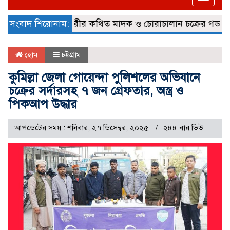
naviga
্দ
সংবাদ শিরোনাম:
কুমিল্লা নগরীর কথিত মাদক ও চোরাচালান চক্রের গডফাদার ‘প
হোম
চট্টগ্রাম
কুমিল্লা জেলা গোয়েন্দা পুলিশলের অভিযানে
চক্রের সর্দারসহ ৭ জন গ্রেফতার, অস্ত্র ও
পিকআপ উদ্ধার
আপডেটের সময় : শনিবার, ২৭ ডিসেম্বর, ২০২৫
২৪৪ বার ভিউ