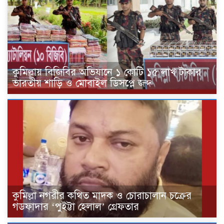
কুমিল্লায় বিজিবির অভিযানে ১ কোটি ১৫ লাখ টাকার
ভারতীয় শাড়ি ও মোবাইল ডিসপ্লে জব্দ
কুমিল্লা নগরীর কথিত মাদক ও চোরাচালান চক্রের
গডফাদার ‘পুইট্টা হেলাল’ গ্রেফতার