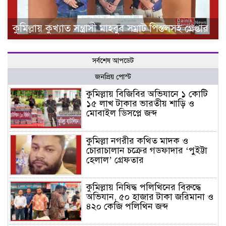
কুমিল্লায় কুখ্যাত সন্ত্রাসী মাহবুব সম্রাট পিস্তলসহ গ্রেপ্তার
সর্বশেষ আপডেট
জনপ্রিয় পোস্ট
কুমিল্লায় বিজিবির অভিযানে ১ কোটি
১৫ লাখ টাকার ভারতীয় শাড়ি ও
মোবাইল ডিসপ্লে জব্দ
কুমিল্লা নগরীর কথিত মাদক ও
চোরাচালান চক্রের গডফাদার ‘পুইট্টা
হেলাল’ গ্রেফতার
কুমিল্লায় নিষিদ্ধ পলিথিনের বিরুদ্ধে
অভিযান, ৫০ হাজার টাকা জরিমানা ও
৪২০ কেজি পলিথিন জব্দ