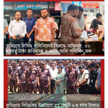
কুমিল্লায় নিষিদ্ধ পলিথিনের বিরুদ্ধে অভিযান, ৫০
হাজার টাকা জরিমানা ও ৪২০ কেজি পলিথিন জব্দ
কুমিল্লায় বিজিবির উদ্যোগে ৫১ কোটি ৮৩ লাখ টাকার