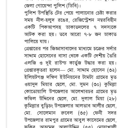
জেলা গোয়েন্দা পুলিশ (ডিবি)।
পুলিশ উপস্থিতি টের পেয়ে পালানোর চেষ্টা করার
সময় নীল-হলুদ রঙের, রেজিস্ট্রেশন নম্বরবিহীন
একটি পিকআপসহ ডাকাতদলের ৭ সদস্যকে
আটক করা হয়। তবে আরো ৭-৮ জন ডাকাত
পালিয়ে যায়।
গ্রেপ্তারের পর জিজ্ঞাসাবাদের মাধ্যমে চক্রের সর্দার
সাদ্দাম হোসেনের বাসা থেকে একটি দেশীয় তৈরি
এলজি ও দুই রাউন্ড কার্তুজ উদ্ধার করা হয়।
গ্রেপ্তারকৃতরা হলেন— মো. সাদ্দাম হোসেন (৩২)
ইলিয়টগঞ্জ দক্ষিণ ইউনিয়নের টামটা গ্রামের মৃত
ওয়াদুদ মিয়ার ছেলে, মো. সুমন (৩০) কুমিল্লা
কোতোয়ালি উপজেলার আলেখারচর গ্রামের মৃত
কফিল উদ্দিনের ছেলে, মো. দুলাল মিয়া (২৮)
কুমিল্লার বুড়িচং উপজেলার আলতাব আলীর ছেলে,
মো. সোলেমান রুবেল (৩৫) ফেনী সদর
উপজেলার রামপুর গ্রামের আবুল কাসেমের ছেলে,
ফকির আহমেদ আলাউদ্দিন (৫৫) নোয়াখালী