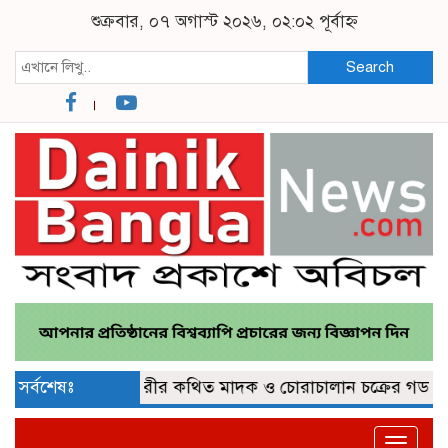
শুক্রবার, ০৭ অগাস্ট ২০২৬, ০২:০২ পূর্বাহ্ন
Search
্দ
সর্বশেষঃ
কুমিল্লা নগরীর কথিত মাদক ও চোরাচালান চক্রের গডফাদার ‘প
Toggle