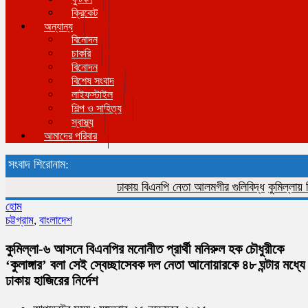
ক্রিকেট
অন্যান্য
বিনোদন
চাকরি
বিনোদন
বিশেষ সংবাদ
লাইফস্টাইল
শিল্প ও সাহিত্য
স্বাস্থ্য
আমাদের পরিবার
সংবাদ শিরোনাম:
ঢাকায় বিএনপি নেতা আলমগীর গুলিবিদ্ধ
কুমিল্লায় বিজিব
হোম
চট্টগ্রাম
,
বাংলাদেশ
কুমিল্লা-৬ আসনে বিএনপির মনোনীত প্রার্থী মনিরুল হক চৌধুরীকে
‘কুলাঙ্গার’ বলা সেই স্বেচ্ছাসেবক দল নেতা আনোয়ারকে ৪৮ ঘন্টার মধ্যে
ঢাকায় হাজিরের নির্দেশ