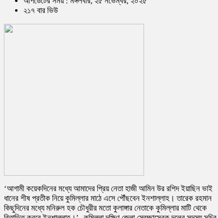
আপডেটের সময় : মঙ্গলবার, ২৫ নভেম্বর, ২০২৫
২১৭ বার ভিউ
‘আগামী কয়েকদিনের মধ্যে আমাদের প্রিয় নেতা হাজী আমিন উর রশিদ ইয়াছিন ভাই
ধানের শীষ প্রতীক নিয়ে কুমিল্লার মাঠে এসে পৌঁছবেন ইনশাল্লাহ। তারেক রহমান
কিছুদিনের মধ্যে মনিরুল হক চৌধুরীর মতো কুলাঙ্গার নেতাকে কুমিল্লার মাটি থেকে
বিতাড়িত করবে ইনশাল্লাহ।’- কুমিল্লা দক্ষিণ জেলা স্বেচ্ছাসেবক দলের সদস্য সচিব