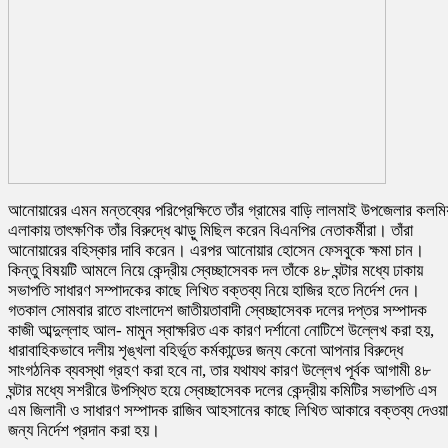
আনোয়ারের এমন মন্তব্যের পরিপ্রেক্ষিতে তাঁর গ্রামের বাড়ি লালমাই উপজেলার কলমি
এলাকায় তাৎক্ষণিক তাঁর বিরুদ্ধে ঝাড়ু মিছিল করেন বিএনপির নেতাকর্মীরা। তাঁরা
আনোয়ারের বহিস্কার দাবি করেন। এরপর আনোয়ার হোসেন ফেসবুকে ক্ষমা চান।
কিন্তু বিষয়টি আমলে নিয়ে কেন্দ্রীয় স্বেচ্ছাসেবক দল তাঁকে ৪৮ ঘন্টার মধ্যে ঢাকায়
সভাপতি সাধারণ সম্পাদকের কাছে লিখিত বক্তব্য নিয়ে হাজির হতে নির্দেশ দেন।
গতকাল সোমবার রাতে বাংলাদেশ জাতীয়তাবাদী স্বেচ্ছাসেবক দলের দপ্তর সম্পাদক
কাজী আব্দুল্লাহ আল- মামুন স্বাক্ষরিত এক কারণ দর্শানো নোটিশে উল্লেখ করা হয়,
ধারাবাহিকভাবে দলীয় শৃঙ্খলা বহির্ভূত কর্মকান্ডের জন্য কেনো আপনার বিরুদ্ধে
সাংগঠনিক ব্যবস্থা গ্রহণ করা হবে না, তার যথাযথ কারণ উল্লেখ পূর্বক আগামী ৪৮
ঘন্টার মধ্যে সশরীরে উপস্থিত হয়ে স্বেচ্ছাসেবক দলের কেন্দ্রীয় কমিটির সভাপতি এস
এম জিলানী ও সাধারণ সম্পাদক রাজিব আহসানের কাছে লিখিত আকারে বক্তব্য দেওয়
জন্য নির্দেশ প্রদান করা হয়।