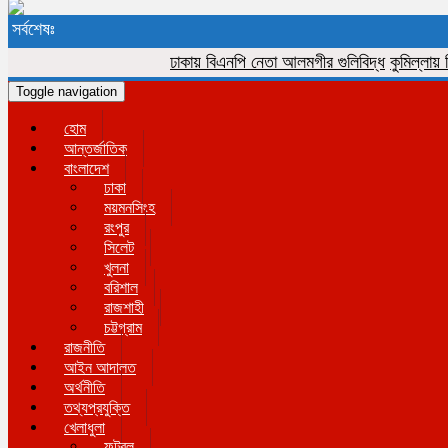
সর্বশেষঃ
ঢাকায় বিএনপি নেতা আলমগীর গুলিবিদ্ধ
কুমিল্লায় বিজিব
Toggle navigation
হোম
আন্তর্জাতিক
বাংলাদেশ
ঢাকা
ময়মনসিংহ
রংপুর
সিলেট
খুলনা
বরিশাল
রাজশাহী
চট্টগ্রাম
রাজনীতি
আইন আদালত
অর্থনীতি
তথ্যপ্রযুক্তি
খেলাধুলা
ফুটবল