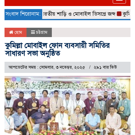
naviga
১৫ লাখ টাকার ভারতীয় শাড়ি ও মোবাইল ডিসপ্লে জব্দ
সংবাদ শিরোনাম:
কুমিল্লা 
হোম
চট্টগ্রাম
কুমিল্লা মোবাইল ফোন ব্যবসায়ী সমিতির
সাধারণ সভা অনুষ্ঠিত
আপডেটের সময় : সোমবার, ৩ নভেম্বর, ২০২৫
২৯১ বার ভিউ