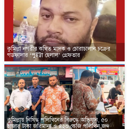
কুমিল্লা নগরীর কথিত মাদক ও চোরাচালান চক্রের
গডফাদার ‘পুইট্টা হেলাল’ গ্রেফতার
কুমিল্লায় নিষিদ্ধ পলিথিনের বিরুদ্ধে অভিযান, ৫০
হাজার টাকা জরিমানা ও ৪২০ কেজি পলিথিন জব্দ