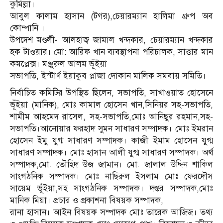
কুমিল্লা।
আবুল কালাম হাসান (টগর),চেয়ারম্যান হালিমা গ্রুপ অব
কোম্পানি ।
উপদেশ মণ্ডলী- আলহাজ্ব জামাল খন্দকার, চেয়ারম্যান খন্দকার
হক টাওয়ার। মো: আরিফ খান ব্যবস্থাপনা পরিচালক, সাত্তার মান
কমপ্লেক্স। মঞ্জুরুল আলম ভূঁইয়া
সভাপতি, ইস্টার্ণ ইয়াকুব প্লাজা দোকান মালিক সমবায় সমিতি।
নির্বাচিত কমিটির উপস্থিত ছিলেন, সভাপতি, সাখাওয়াত হোসেনে
ভূঁইয়া (মানিক), মোঃ কামাল হোসেন খান,সিনিয়র সহ-সভাপতি,
শামীম আহমেদ রাসেল, সহ-সভাপতি,মোঃ আনিছুর রহমান,সহ-
সভাপতি।আনোয়ার ফরহাদ সুমন সাধারণ সম্পাদক। মোঃ ইমরান
হোসেন ইমু যুগ্ম সাধারণ সম্পাদক। কাজী ইমাম হোসেন যুগ্ম
সাধারণ সম্পাদক। মোঃ হাসান আলী যুগ্ম সাধারণ সম্পাদক। অর্থ
সম্পাদক,মো. তৌহিদ উজ জামান। মো. জালাল উদ্দিন শাকিল
সাংগঠনিক সম্পাদক। মোঃ নাছিরুল ইসলাম মোঃ ফেরদৌস
সায়েম ভূঁইয়া,সহ সাংগঠনিক সম্পাদক। দপ্তর সম্পাদক,মোঃ
মানিক মিয়া। প্রচার ও প্রকাশনা বিষয়ক সম্পাদক,
রানা হাসান। আইন বিষয়ক সম্পাদক মোঃ তারেক আজিজ। তথ্য