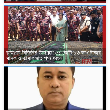
কুমিল্লায় বিজিবির উদ্যোগে ৫১ কোটি ৮৩ লাখ টাকার
মাদক ও তামাকজাত পণ্য ধ্বংস