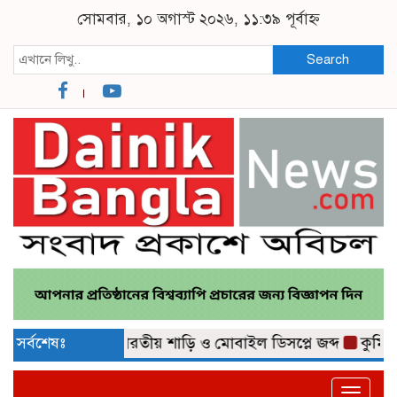
সোমবার, ১০ অগাস্ট ২০২৬, ১১:৩৯ পূর্বাহ্ন
Search
১৫ লাখ টাকার ভারতীয় শাড়ি ও মোবাইল ডিসপ্লে জব্দ
সর্বশেষঃ
কুমিল্লা 
Toggle