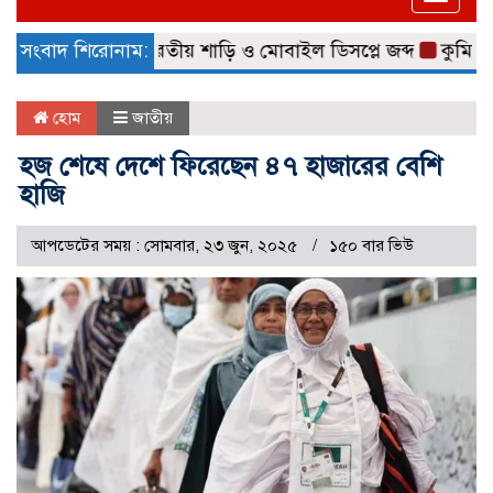
naviga
১৫ লাখ টাকার ভারতীয় শাড়ি ও মোবাইল ডিসপ্লে জব্দ
সংবাদ শিরোনাম:
কুমিল্লা ন
হোম
জাতীয়
হজ শেষে দেশে ফিরেছেন ৪৭ হাজারের বেশি
হাজি
আপডেটের সময় : সোমবার, ২৩ জুন, ২০২৫
১৫০ বার ভিউ