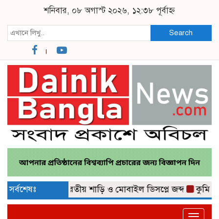
শনিবার, ০৮ অগাস্ট ২০২৬, ১২:৩৮ পূর্বাহ্ন
Search
১৫ লাখ টাকার ভারতীয় শাড়ি ও মোবাইল ডিসপ্লে জব্দ
সর্বশেষঃ
কুমিল্লা ন
Toggle