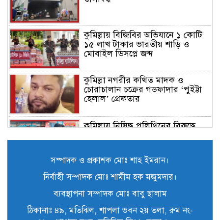
কুমিল্লায় বিজিবির অভিযানে ১ কোটি
১৫ লাখ টাকার ভারতীয় শাড়ি ও
মোবাইল ডিসপ্লে জব্দ
কুমিল্লা নগরীর কথিত মাদক ও
চোরাচালান চক্রের গডফাদার ‘পুইট্টা
হেলাল’ গ্রেফতার
কুমিল্লায় নিষিদ্ধ পলিথিনের বিরুদ্ধে
অভিযান, ৫০ হাজার টাকা জরিমানা ও
৪২০ কেজি পলিথিন জব্দ
সম্পাদক ও প্রকাশক মোঃ শাহ ইমরান।
কুমিল্লায় বিজিবির উদ্যোগে ৫১ কোটি
নির্বাহী সম্পাদক মোঃ শামীম হক মজুমদার।
৮৩ লাখ টাকার মাদক ও তামাকজাত
পণ্য ধ্বংস
ব্যবস্থাপনা সম্পাদক মোঃ বাবু ছালাম
ঠিকানাঃ ৪৯, মতিঝিল, শাপলা ভবন ২য় তলা, রুম নং-
কুমিল্লার অতিরিক্ত পুলিশ সুপার (সদর