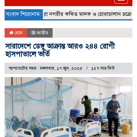
naviga
্লে জব্দ
সংবাদ শিরোনাম:
কুমিল্লা নগরীর কথিত মাদক ও চোরাচালান চক্রের গডফাদ
হোম
জাতীয়
সারাদেশে ডেঙ্গু আক্রান্ত আরও ২৪৪ রোগী
হাসপাতালে ভর্তি
আপডেটের সময় : মঙ্গলবার, ১৭ জুন, ২০২৫
১২৭ বার ভিউ