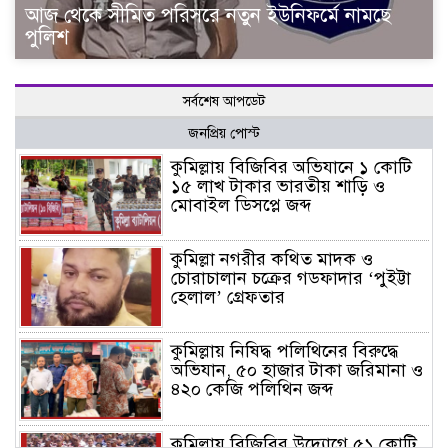
আজ থেকে সীমিত পরিসরে নতুন ইউনিফর্মে নামছে
পুলিশ
সর্বশেষ আপডেট
জনপ্রিয় পোস্ট
কুমিল্লায় বিজিবির অভিযানে ১ কোটি
১৫ লাখ টাকার ভারতীয় শাড়ি ও
মোবাইল ডিসপ্লে জব্দ
কুমিল্লা নগরীর কথিত মাদক ও
চোরাচালান চক্রের গডফাদার ‘পুইট্টা
হেলাল’ গ্রেফতার
কুমিল্লায় নিষিদ্ধ পলিথিনের বিরুদ্ধে
অভিযান, ৫০ হাজার টাকা জরিমানা ও
৪২০ কেজি পলিথিন জব্দ
কুমিল্লায় বিজিবির উদ্যোগে ৫১ কোটি