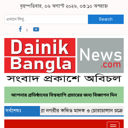
বৃহস্পতিবার, ০৬ অগাস্ট ২০২৬, ০৩:১০ অপরাহ্ন
Search
্লে জব্দ
সর্বশেষঃ
কুমিল্লা নগরীর কথিত মাদক ও চোরাচালান চক্রের গডফাদ
Toggle