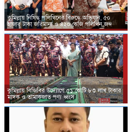
কুমিল্লায় নিষিদ্ধ পলিথিনের বিরুদ্ধে অভিযান, ৫০
হাজার টাকা জরিমানা ও ৪২০ কেজি পলিথিন জব্দ
কুমিল্লায় বিজিবির উদ্যোগে ৫১ কোটি ৮৩ লাখ টাকার
মাদক ও তামাকজাত পণ্য ধ্বংস