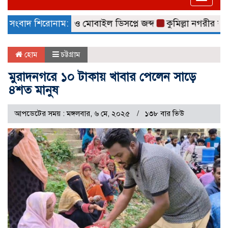
naviga
ার ভারতীয় শাড়ি ও মোবাইল ডিসপ্লে জব্দ
সংবাদ শিরোনাম:
কুমিল্লা নগরীর কথিত 
হোম
চট্টগ্রাম
মুরাদনগরে ১০ টাকায় খাবার পেলেন সাড়ে
৪শত মানুষ
আপডেটের সময় : মঙ্গলবার, ৬ মে, ২০২৫
১৩৮ বার ভিউ