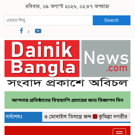
রবিবার, ০৯ অগাস্ট ২০২৬, ০২:৪৭ অপরাহ্ন
Search
ার ভারতীয় শাড়ি ও মোবাইল ডিসপ্লে জব্দ
সর্বশেষঃ
কুমিল্লা নগরীর কথিত 
Toggle