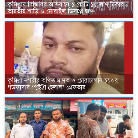
কুমিল্লায় বিজিবির অভিযানে ১ কোটি ১৫ লাখ টাকার
ভারতীয় শাড়ি ও মোবাইল ডিসপ্লে জব্দ
কুমিল্লা নগরীর কথিত মাদক ও চোরাচালান চক্রের
গডফাদার ‘পুইট্টা হেলাল’ গ্রেফতার