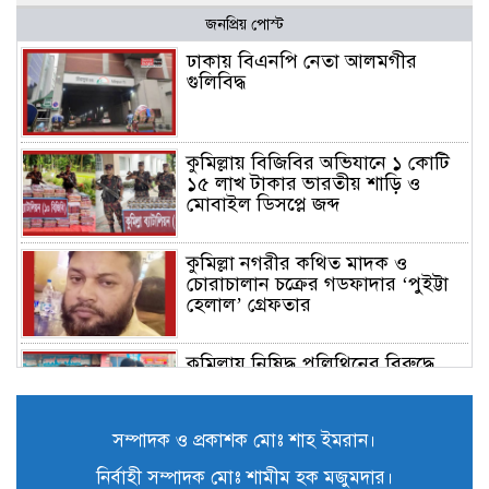
জনপ্রিয় পোস্ট
ঢাকায় বিএনপি নেতা আলমগীর
গুলিবিদ্ধ
কুমিল্লায় বিজিবির অভিযানে ১ কোটি
১৫ লাখ টাকার ভারতীয় শাড়ি ও
মোবাইল ডিসপ্লে জব্দ
কুমিল্লা নগরীর কথিত মাদক ও
চোরাচালান চক্রের গডফাদার ‘পুইট্টা
হেলাল’ গ্রেফতার
কুমিল্লায় নিষিদ্ধ পলিথিনের বিরুদ্ধে
অভিযান, ৫০ হাজার টাকা জরিমানা ও
৪২০ কেজি পলিথিন জব্দ
সম্পাদক ও প্রকাশক মোঃ শাহ ইমরান।
কুমিল্লায় বিজিবির উদ্যোগে ৫১ কোটি
নির্বাহী সম্পাদক মোঃ শামীম হক মজুমদার।
৮৩ লাখ টাকার মাদক ও তামাকজাত