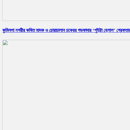
কুমিল্লা নগরীর কথিত মাদক ও চোরাচালান চক্রের গডফাদার ‘পুইট্টা হেলাল’ গ্রেফতা