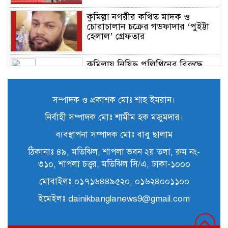
কুমিল্লা নগরীর কথিত মাদক ও
চোরাচালান চক্রের গডফাদার ‘পুইট্টা
হেলাল’ গ্রেফতার
কুমিল্লায় নিষিদ্ধ পলিথিনের বিরুদ্ধে
অভিযান, ৫০ হাজার টাকা জরিমানা ও
৪২০ কেজি পলিথিন জব্দ
সম্পাদক ও প্রকাশক মোঃ শাহ ইমরান।
নির্বাহী সম্পাদক মোঃ শামীম হক মজুমদার।
ব্যবস্থাপনা সম্পাদক মোঃ বাবু ছালাম
ঠিকানাঃ ৪৯, মতিঝিল, শাপলা ভবন ২য় তলা, রুম নং-
৩১০, শাপলা চত্ত্বর, মতিঝিল সি/এ, ঢাকা-১০০০
মোবাইলঃ ০১৭১৬৪৪৯৫২০, ০১৬২৪০০১১০০
ইমেইলঃ dainikbanglanews9@gmail.com