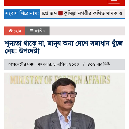
naviga
ি ও মোবাইল ডিসপ্লে জব্দ
সংবাদ শিরোনাম:
কুমিল্লা নগরীর কথিত মাদক ও চোরাচাল
হোম
জাতীয়
শূন্যতা থাকে না, মানুষ অন্য দেশে সমাধান খুঁজে
নেয়: উপদেষ্টা
আপডেটের সময় : মঙ্গলবার, ৮ এপ্রিল, ২০২৫
৪০৬ বার ভিউ