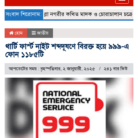
naviga
প্লে জব্দ
সংবাদ শিরোনাম:
কুমিল্লা নগরীর কথিত মাদক ও চোরাচালান চক্রের গডফ
হোম
জাতীয়
থার্টি ফার্স্ট নাইট শব্দদূষণে বিরক্ত হয়ে ৯৯৯-এ
ফোন ১১৮৫টি
আপডেটের সময় : বৃহস্পতিবার, ২ জানুয়ারী, ২০২৫
২৪১ বার ভিউ