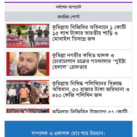
সর্বশেষ আপডেট
জনপ্রিয় পোস্ট
কুমিল্লায় বিজিবির অভিযানে ১ কোটি
১৫ লাখ টাকার ভারতীয় শাড়ি ও
মোবাইল ডিসপ্লে জব্দ
কুমিল্লা নগরীর কথিত মাদক ও
চোরাচালান চক্রের গডফাদার ‘পুইট্টা
হেলাল’ গ্রেফতার
কুমিল্লায় নিষিদ্ধ পলিথিনের বিরুদ্ধে
অভিযান, ৫০ হাজার টাকা জরিমানা ও
৪২০ কেজি পলিথিন জব্দ
কুমিল্লায় বিজিবির উদ্যোগে ৫১ কোটি
৮৩ লাখ টাকার মাদক ও তামাকজাত
পণ্য ধ্বংস
সম্পাদক ও প্রকাশক মোঃ শাহ ইমরান।