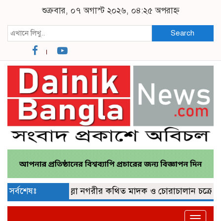
শুক্রবার, ০৭ অগাস্ট ২০২৬, ০৪:২৫ অপরাহ্ন
Search
প্লে জব্দ
সর্বশেষঃ
কুমিল্লা নগরীর কথিত মাদক ও চোরাচালান চক্রের গডফ
Toggle