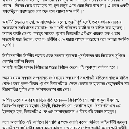
পারবে। দিনের ভোট রাতে হবে না, মৃত মানুষ এসে ভোট দিয়ে যাবে না। এ রকম একটি
গণতান্ত্রিক মহাসড়কে চলা শুরু বলে আমরা মনে করি।’
অ্যাটর্নি জেনারেল মো. আসাদুজ্জামান বলেন, ত্রুটিপূর্ণ বলেই তত্ত্বাবধায়ক সরকার
সংক্রান্ত সংবিধানের ত্রয়োদশ সংশোধনী বাতিলের রায়টি আজ বাতিল করা হয়েছে।
আগের রায়টি লেখার ক্ষেত্রে সাবেক প্রধান বিচারপতি এবিএম খায়রুল হক ও তার
সহযোগী যারা ছিলেন, তারা দণ্ডবিধির ২১৯ ধারায় অপরাধ করেছেন বলে আমরা শুনানিত
বলেছি।
নির্বাচনকালীন নির্দলীয় তত্ত্বাবধায়ক সরকার ব্যবস্থা পুনর্বহালের রায় দিয়েছেন সুপ্রিম
কোর্টের আপিল বিভাগ।
আগামী জাতীয় সংসদ নির্বাচনের পরের নির্বাচন থেকে এই ব্যবস্থা কার্যকর হবে।
তত্ত্বাবধায়ক সরকার সংক্রান্ত সংবিধানের ত্রয়োদশ সংশোধনী বাতিলের রায়কে বাতিল
ঘোষণা করে বৃহস্পতিবার প্রধান বিচারপতি ড. সৈয়দ রেফাত আহমেদের নেতৃত্বাধীন সা
বিচারপতির পূর্ণাঙ্গ বেঞ্চ সর্বসম্মতভাবে রায় দেন।
আপিল বেঞ্চের অপর ছয় বিচারপতি হলেন— বিচারপতি মো. আশফাকুল ইসলাম,
বিচারপতি জুবায়ের রহমান চৌধুরী, বিচারপতি মো. রেজাউল হক, বিচারপতি এস এম
ইমদাদুল হক, বিচারপতি এ কে এম আসাদুজ্জামান ও বিচারপতি ফারাহ মাহবুব।
বহুল আলোচিত এই আপিলে বিএনপি’র পক্ষে শুনানি করেন সিনিয়র আইনজীবী জয়নুল
আবেদীন ও ব্যারিস্টার রুহুল কুদ্দুস কাজল। জামায়াতের পক্ষে শুনানি করেন আইনজীবী