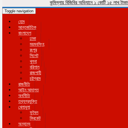
কুমিল্লায় বিজিবির অভিযানে ১ কোটি ১৫ লাখ টাকার ভারত
Toggle navigation
হোম
আন্তর্জাতিক
বাংলাদেশ
ঢাকা
ময়মনসিংহ
রংপুর
সিলেট
খুলনা
বরিশাল
রাজশাহী
চট্টগ্রাম
রাজনীতি
আইন আদালত
অর্থনীতি
তথ্যপ্রযুক্তি
খেলাধুলা
ফুটবল
ক্রিকেট
অন্যান্য