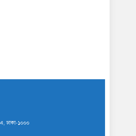
ি/এ, ঢাকা-১০০০