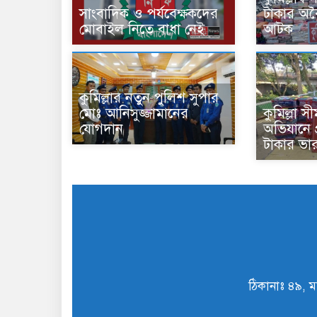
সাংবাদিক ও পর্যবেক্ষকদের
টাকার অবৈ
মোবাইল নিতে বাধা নেই
আটক
কুমিল্লার নতুন পুলিশ সুপার
কুমিল্লা স
মোঃ আনিসুজ্জামানের
অভিযানে প
যোগদান
টাকার ভা
ঠিকানাঃ ৪৯, ম