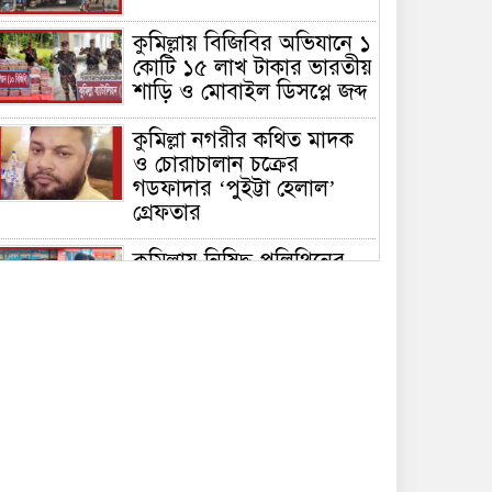
কুমিল্লায় বিজিবির অভিযানে ১
কোটি ১৫ লাখ টাকার ভারতীয়
শাড়ি ও মোবাইল ডিসপ্লে জব্দ
কুমিল্লা নগরীর কথিত মাদক
ও চোরাচালান চক্রের
গডফাদার ‘পুইট্টা হেলাল’
গ্রেফতার
কুমিল্লায় নিষিদ্ধ পলিথিনের
বিরুদ্ধে অভিযান, ৫০ হাজার
টাকা জরিমানা ও ৪২০ কেজি
পলিথিন জব্দ
কুমিল্লায় বিজিবির উদ্যোগে
৫১ কোটি ৮৩ লাখ টাকার
মাদক ও তামাকজাত পণ্য
ধ্বংস