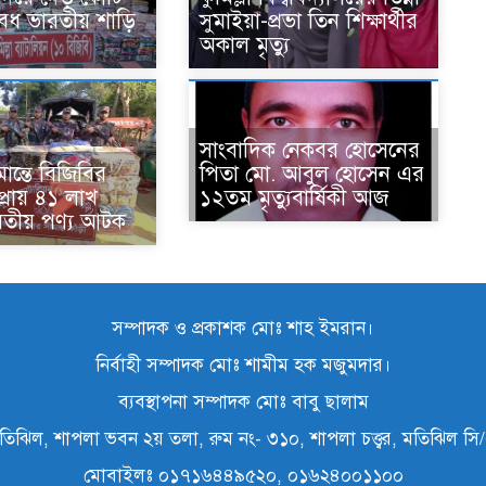
ধ ভারতীয় শাড়ি
সুমাইয়া-প্রভা তিন শিক্ষার্থীর
অকাল মৃত্যু
সাংবাদিক নেকবর হোসেনের
ীমান্তে বিজিবির
পিতা মো. আবুল হোসেন এর
্রায় ৪১ লাখ
১২তম মৃত্যুবার্ষিকী আজ
রতীয় পণ্য আটক
সম্পাদক ও প্রকাশক মোঃ শাহ ইমরান।
নির্বাহী সম্পাদক মোঃ শামীম হক মজুমদার।
ব্যবস্থাপনা সম্পাদক মোঃ বাবু ছালাম
তিঝিল, শাপলা ভবন ২য় তলা, রুম নং- ৩১০, শাপলা চত্ত্বর, মতিঝিল স
মোবাইলঃ ০১৭১৬৪৪৯৫২০, ০১৬২৪০০১১০০