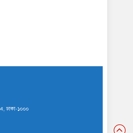
ি/এ, ঢাকা-১০০০