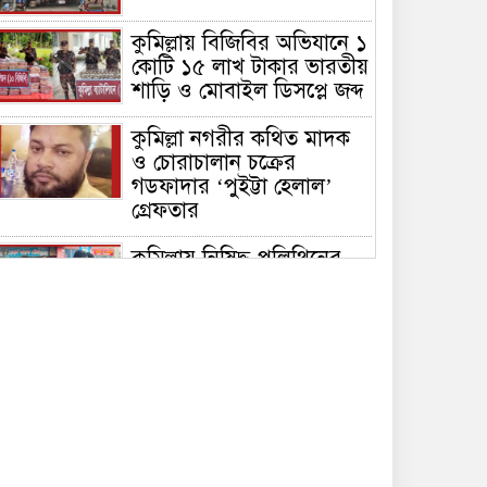
কুমিল্লায় বিজিবির অভিযানে ১
কোটি ১৫ লাখ টাকার ভারতীয়
শাড়ি ও মোবাইল ডিসপ্লে জব্দ
কুমিল্লা নগরীর কথিত মাদক
ও চোরাচালান চক্রের
গডফাদার ‘পুইট্টা হেলাল’
গ্রেফতার
কুমিল্লায় নিষিদ্ধ পলিথিনের
বিরুদ্ধে অভিযান, ৫০ হাজার
টাকা জরিমানা ও ৪২০ কেজি
পলিথিন জব্দ
কুমিল্লায় বিজিবির উদ্যোগে
৫১ কোটি ৮৩ লাখ টাকার
মাদক ও তামাকজাত পণ্য
ধ্বংস