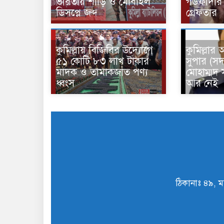
ভারতীয় শাড়ি ও মোবাইল
গডফাদার ‘
ডিসপ্লে জব্দ
গ্রেফতার
কুমিল্লায় বিজিবির উদ্যোগে
কুমিল্লার 
৫১ কোটি ৮৩ লাখ টাকার
সুপার (সদ
মাদক ও তামাকজাত পণ্য
মোহাম্মদ
ধ্বংস
আর নেই
ঠিকানাঃ ৪৯, ম