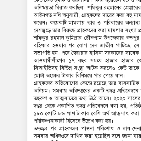
কেউ কেউ হুমকি ও হয়রানির শিকার হয়েছেন বলেও অভিয
অনিশ্চয়তা বিরাজ করছিল। শফিকুর রহমানের গ্রেপ্তার
আইনগত নথি অনুযায়ী, গ্রাহকদের দায়ের করা বহু মামল
করেন। কয়েকটি মামলায় তার ও পরিবারের অন্যান্য স
দেশজুড়ে তার বিরুদ্ধে গ্রাহকদের করা মামলার সংখ্যা প্
শফিকুর রহমান কুমিল্লার চৌদ্দগ্রাম উপজেলার শুভপ
বহিষ্কার হওয়ার পর যোগ দেন জাতীয় পাটিতে, সে দলে
সভাপতি হন। পরে স্বৈরাচার হাসিনা সরকারের সাবেক রে
আওয়ামীলীগের ১৭ বছর সময়ে হাজার হাজার কোটি 
সিআইডিসহ বিভিন্ন সংস্থা আটক করলেও কেউ তাকে রাখত
মোটা অংকের টাকার বিনিময়ে পার পেয়ে যান।
গ্রাহকদের অভিযোগের কেন্দ্রে রয়েছে তার ব্যবসায়িক
অনিয়ম। সমবায় অধিদপ্তরের একটি তদন্ত প্রতিবেদন
তছরুপ ও আত্মসাতের তথ্য উঠে আসে। ২০২০ সালের ৪ ফ
দপ্তর থেকে প্রকাশিত তদন্ত প্রতিবেদনে বলা হয়, প্রতিষ্
১৮০ কোটি ৮৬ লাখ টাকার বেশি অর্থ আত্মসাৎ করা হ
পরিকল্পনাকারী হিসেবে উল্লেখ করা হয়।
তদন্তের পর গ্রাহকদের পাওনা পরিশোধ ও দায়-দেনা স
সমবায় অধিদপ্তরে দাখিল করা হয়েছিল বলে জানা যায়। 