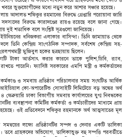
োগ উঠেছে। এ কারণে দীর্ঘদিন ধরে গ্রাহকদের মধ্যে ক্ষোভ ও
ের খবরে ভুক্তভোগীদের মধ্যে নতুন করে আশার সঞ্চার হয়েছে।
ায় আদালত শফিকুর রহমানের বিরুদ্ধে গ্রেপ্তারি পরোয়ানা জারি
দস্যদের বিরুদ্ধে কারাদণ্ডের রায়ও রয়েছে বলে জানা গেছে।
রায় দুই শতাধিক বলে সংশ্লিষ্ট সূত্রগুলো জানিয়েছে।
ুর ইউনিয়নের ধনিজকরা এলাকার বাসিন্দা। তিনি জামায়াত থেকে
 তিনি কেন্দ্রিয় সাংগঠনিক সম্পাদক, সর্বশেষ কেন্দ্রিয় সহ-
লপথমন্ত্রী মুজিবুল হকের ছত্রছায়ায় ছিলেন।
টাকা আর্তসাৎ করার কারনে তাকে পুলিশ,ডিবি, র‌্যাব,
ে পারেনি। ফ্যাসিষ্ট সরকারের এমপি মন্ত্রী ও কর্মকর্তাদের
 কর্মকাণ্ড ও সমবায় প্রতিষ্ঠান পরিচালনার সময় সংঘটিত আর্থিক
ে আইডিয়াল কো-অপারেটিভ সোসাইটি লিমিটেডে বড় অঙ্কের অর্থ
েব্রুয়ারি ঢাকা বিভাগীয় সমবায় কার্যালয়ের যুগ্ম নিবন্ধকের
ঠানটির ব্যবস্থাপনা কমিটির কর্মকর্তা ও কর্মচারীদের মাধ্যমে প্রায়
য়েছে। ওই প্রতিবেদনে শফিকুর রহমানকে অর্থ আত্মসাতের মূল
মন্বয়ের লক্ষ্যে প্রতিষ্ঠানটির সম্পদ ও দেনার একটি তালিকা
তবে গ্রাহকদের অভিযোগ, তালিকাভুক্ত বহু সম্পত্তি পরবর্তীতে