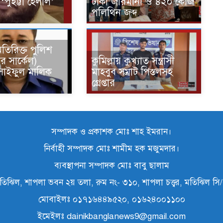
পুইট্টা হেলাল’
টাকা জরিমানা ও ৪২০ কেজি
পলিথিন জব্দ
অতিরিক্ত পুলিশ
র সার্কেল)
কুমিল্লায় কুখ্যাত সন্ত্রাসী
 সাইফুল মালিক
মাহবুব সম্রাট পিস্তলসহ
গ্রেপ্তার
সম্পাদক ও প্রকাশক মোঃ শাহ ইমরান।
নির্বাহী সম্পাদক মোঃ শামীম হক মজুমদার।
ব্যবস্থাপনা সম্পাদক মোঃ বাবু ছালাম
তিঝিল, শাপলা ভবন ২য় তলা, রুম নং- ৩১০, শাপলা চত্ত্বর, মতিঝিল স
মোবাইলঃ ০১৭১৬৪৪৯৫২০, ০১৬২৪০০১১০০
ইমেইলঃ dainikbanglanews9@gmail.com