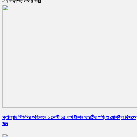
এই বিভাগের আরও খবর
কুমিল্লায় বিজিবির অভিযানে ১ কোটি ১৫ লাখ টাকার ভারতীয় শাড়ি ও মোবাইল ডিসপ্ল
জব্দ