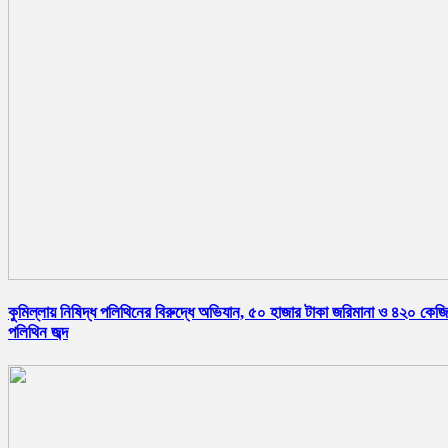
কুমিল্লায় নিষিদ্ধ পলিথিনের বিরুদ্ধে অভিযান, ৫০ হাজার টাকা জরিমানা ও ৪২০ কেজি
পলিথিন জব্দ