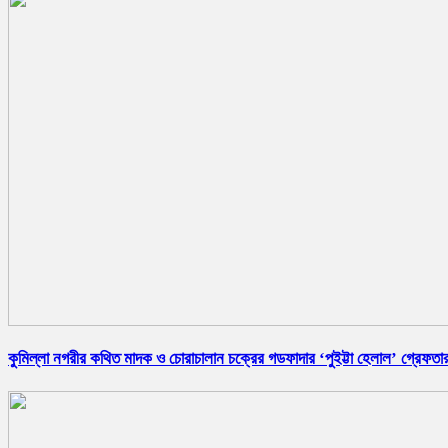
কুমিল্লা নগরীর কথিত মাদক ও চোরাচালান চক্রের গডফাদার ‘পুইট্টা হেলাল’ গ্রেফতা