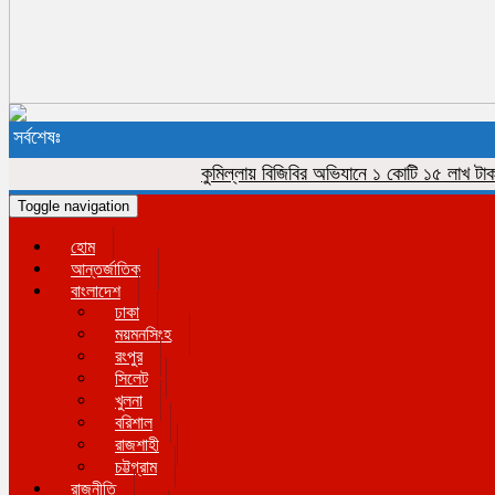
সর্বশেষঃ
কুমিল্লায় বিজিবির অভিযানে ১ কোটি ১৫ লাখ টাকার ভার
Toggle navigation
হোম
আন্তর্জাতিক
বাংলাদেশ
ঢাকা
ময়মনসিংহ
রংপুর
সিলেট
খুলনা
বরিশাল
রাজশাহী
চট্টগ্রাম
রাজনীতি