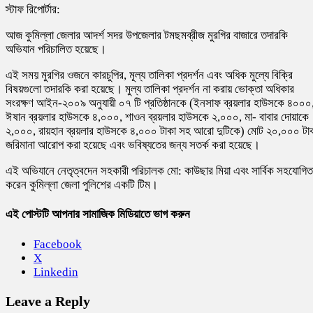
স্টাফ রিপোর্টার:
আজ কুমিল্লা জেলার আদর্শ সদর উপজেলার টমছমব্রীজ মুরগির বাজারে তদারকি
অভিযান পরিচালিত হয়েছে।
এই সময় মুরগির ওজনে কারচুপির, মূল্য তালিকা প্রদর্শন এবং অধিক মুল্যে বিক্রি
বিষয়গুলো তদারকি করা হয়েছে। মুল্য তালিকা প্রদর্শন না করায় ভোক্তা অধিকার
সংরক্ষণ আইন-২০০৯ অনুযায়ী ০৭ টি প্রতিষ্ঠানকে (ইনসাফ ব্রয়লার হাউসকে ৪০০০
ঈষান ব্রয়লার হাউসকে ৪,০০০, শাওন ব্রয়লার হাউসকে ২,০০০, মা- বাবার দোয়াকে
২,০০০, রায়হান ব্রয়লার হাউসকে ৪,০০০ টাকা সহ আরো দুটিকে) মোট ২০,০০০ টা
জরিমানা আরোপ করা হয়েছে এবং ভবিষ্যতের জন্য সতর্ক করা হয়েছে।
এই অভিযানে নেতৃত্বদেন সহকারী পরিচালক মো: কাউছার মিয়া এবং সার্বিক সহযোগিত
করেন কুমিল্লা জেলা পুলিশের একটি টিম।
এই পোস্টটি আপনার সামাজিক মিডিয়াতে ভাগ করুন
Facebook
X
Linkedin
Leave a Reply