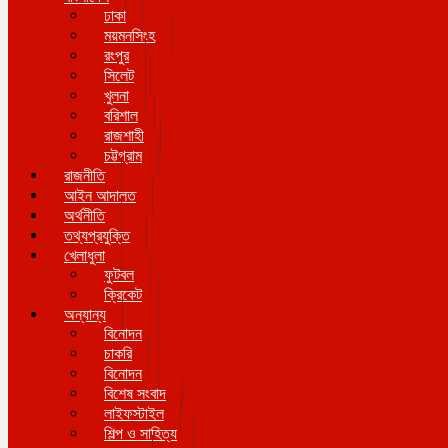
ঢাকা
ময়মনসিংহ
রংপুর
সিলেট
খুলনা
বরিশাল
রাজশাহী
চট্টগ্রাম
রাজনীতি
আইন আদালত
অর্থনীতি
তথ্যপ্রযুক্তি
খেলাধুলা
ফুটবল
ক্রিকেট
অন্যান্য
বিনোদন
চাকরি
বিনোদন
বিশেষ সংবাদ
লাইফস্টাইল
শিল্প ও সাহিত্য