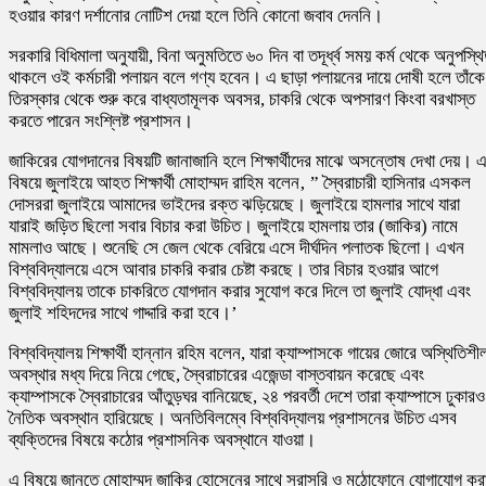
হওয়ার কারণ দর্শানোর নোটিশ দেয়া হলে তিনি কোনো জবাব দেননি।
সরকারি বিধিমালা অনুযায়ী, বিনা অনুমতিতে ৬০ দিন বা তদূর্ধ্ব সময় কর্ম থেকে অনুপস্থ
থাকলে ওই কর্মচারী পলায়ন বলে গণ্য হবেন। এ ছাড়া পলায়নের দায়ে দোষী হলে তাঁকে
তিরস্কার থেকে শুরু করে বাধ্যতামূলক অবসর, চাকরি থেকে অপসারণ কিংবা বরখাস্ত
করতে পারেন সংশ্লিষ্ট প্রশাসন।
জাকিরের যোগদানের বিষয়টি জানাজানি হলে শিক্ষার্থীদের মাঝে অসন্তোষ দেখা দেয়। 
বিষয়ে জুলাইয়ে আহত শিক্ষার্থী মোহাম্মদ রাহিম বলেন‚ ” স্বৈরাচারী হাসিনার এসকল
দোসররা জুলাইয়ে আমাদের ভাইদের রক্ত ঝড়িয়েছে। জুলাইয়ে হামলার সাথে যারা
যারাই জড়িত ছিলো সবার বিচার করা উচিত। জুলাইয়ে হামলায় তার (জাকির) নামে
মামলাও আছে। শুনেছি সে জেল থেকে বেরিয়ে এসে দীর্ঘদিন পলাতক ছিলো। এখন
বিশ্ববিদ্যালয়ে এসে আবার চাকরি করার চেষ্টা করছে। তার বিচার হওয়ার আগে
বিশ্ববিদ্যালয় তাকে চাকরিতে যোগদান করার সুযোগ করে দিলে তা জুলাই যোদ্ধা এবং
জুলাই শহিদদের সাথে গাদ্দারি করা হবে।’
বিশ্ববিদ্যালয় শিক্ষার্থী হান্নান রহিম বলেন, যারা ক্যাম্পাসকে গায়ের জোরে অস্থিতিশী
অবস্থার মধ্য দিয়ে নিয়ে গেছে, স্বৈরাচারের এজেন্ডা বাস্তবায়ন করেছে এবং
ক্যাম্পাসকে স্বৈরাচারের আঁতুড়ঘর বানিয়েছে, ২৪ পরবর্তী দেশে তারা ক্যাম্পাসে ঢুকারও
নৈতিক অবস্থান হারিয়েছে। অনতিবিলম্বে বিশ্ববিদ্যালয় প্রশাসনের উচিত এসব
ব্যক্তিদের বিষয়ে কঠোর প্রশাসনিক অবস্থানে যাওয়া।
এ বিষয়ে জানতে মোহাম্মদ জাকির হোসেনের সাথে সরাসরি ও মুঠোফোনে যোগাযোগ কর