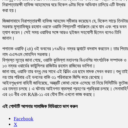
নিরাপত্তারক্ষী হাফিজ আহমেদের ঘরে বিকেল ৬টার দিকে অভিযান চালিয়ে এটি উদ্ধার
করা হয়।
জিজ্ঞাসাবাদে নিরাপত্তারক্ষী হাফিজ আহমেদ স্বীকার করেছেন যে, বিকেল সাড়ে তিনটায়
সরকার মুস্তাফিজুর রহমান ওরফে ওয়াফি পিস্তলটি গার্ডরুমে রেখে যান এবং পরে ভবন
ত্যাগ করেন। সেই সময় ওয়াফির সঙ্গে আরও দুইজন সহযোগী ছিলেন বলেও তিনি
জানান।
পলাতক ওয়াফি (২৪) ওই ভবনের ১৭৯বি/৫ নম্বর ফ্ল্যাটে বসবাস করতেন। তার পিতা
নাম এএসএম মোহসিন সরকার।
বিশ্বস্ত সূত্রে জানা গেছে, ওয়াফি কুমিল্লা মহানগর বিএনপির সাংগঠনিক সম্পাদক ও
১৩ নম্বর ওয়ার্ডের কাউন্সিলর রাজিউর রহমান রাজিবের ভাগিনা।
জানা যায়, ওয়াফি তার বন্ধু দের সাথে এই বিল্ডিং এর ছাদে মাদক সেবন করত। শুধু তাই
নয় তার পরিবার এই ভবনের বাকি ৩১ পরিবারকে জিম্মি করে রেখেছে।
আইনশৃঙ্খলা বাহিনী জানিয়েছে, অস্ত্রটি কোথা থেকে এসেছে তা নিয়ে সিসিটিভি ফুটেজ
এর তদন্ত চলছে। এ ঘটনায় আইনগত ব্যবস্থা গ্রহণের প্রক্রিয়া চলছে। সেনাবাহিন
এর ২৩ বীর এবং RAB-১১ এর যৌথ টিম এখনো কাজ করছে।
এই পোস্টটি আপনার সামাজিক মিডিয়াতে ভাগ করুন
Facebook
X