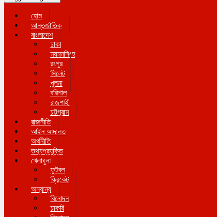
হোম
আন্তর্জাতিক
বাংলাদেশ
ঢাকা
ময়মনসিংহ
রংপুর
সিলেট
খুলনা
বরিশাল
রাজশাহী
চট্টগ্রাম
রাজনীতি
আইন আদালত
অর্থনীতি
তথ্যপ্রযুক্তি
খেলাধুলা
ফুটবল
ক্রিকেট
অন্যান্য
বিনোদন
চাকরি