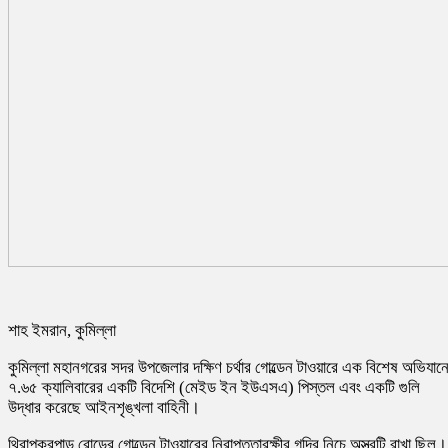
শাহ ইমরান, কুমিল্লা
কুমিল্লা মহানগরের সদর উপজেলার দক্ষিণ চর্থার গোল্ডেন টাওয়ারে এক বিশেষ অভিযান
৭.৬৫ ক্যালিবারের একটি বিদেশি (মেইড ইন ইউএসএ) পিস্তল এবং একটি গুলি
উদ্ধার করেছে আইনশৃঙ্খলা বাহিনী।
থিরাপুকুরপাড় রোডের গোল্ডেন টাওয়ারের নিরাপত্তারক্ষীর গদির নিচে অস্ত্রটি রাখা ছিল।