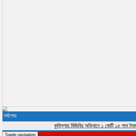
সর্বশেষঃ
কুমিল্লায় বিজিবির অভিযানে ১ কোটি ১৫ লাখ টাকার ভারত
Toggle navigation