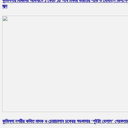
কুমিল্লায় বিজিবির অভিযানে ১ কোটি ১৫ লাখ টাকার ভারতীয় শাড়ি ও মোবাইল ডিসপ্ল
জব্দ
কুমিল্লা নগরীর কথিত মাদক ও চোরাচালান চক্রের গডফাদার ‘পুইট্টা হেলাল’ গ্রেফতা