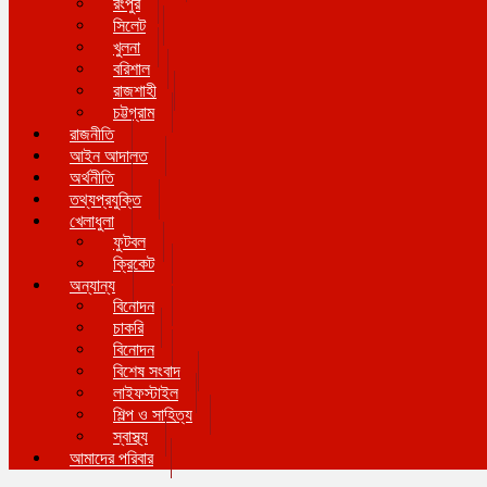
রংপুর
সিলেট
খুলনা
বরিশাল
রাজশাহী
চট্টগ্রাম
রাজনীতি
আইন আদালত
অর্থনীতি
তথ্যপ্রযুক্তি
খেলাধুলা
ফুটবল
ক্রিকেট
অন্যান্য
বিনোদন
চাকরি
বিনোদন
বিশেষ সংবাদ
লাইফস্টাইল
শিল্প ও সাহিত্য
স্বাস্থ্য
আমাদের পরিবার