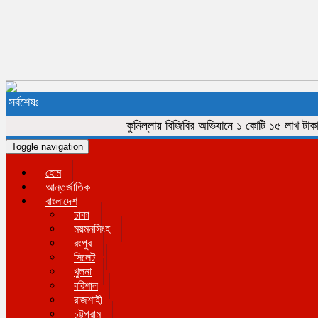
সর্বশেষঃ
কুমিল্লায় বিজিবির অভিযানে ১ কোটি ১৫ লাখ টাকার ভারত
Toggle navigation
হোম
আন্তর্জাতিক
বাংলাদেশ
ঢাকা
ময়মনসিংহ
রংপুর
সিলেট
খুলনা
বরিশাল
রাজশাহী
চট্টগ্রাম