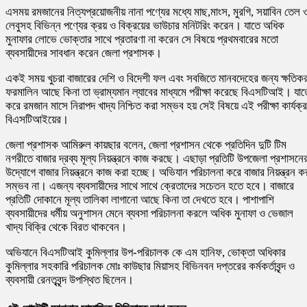
এসময় রমজানের নিত্যপ্রয়োজনীয় নানা পণ্যের মধ্যে মাছ,মাংস, মুরগি, সয়াবিন তেল 
লেবুসহ বিভিন্ন পণ্যের ক্রয় ও বিক্রয়ের ভাউচার মনিটরিং করেন। যাতে অধিক
মুনাফার লোভে ভোক্তার সাথে প্রতারণা না করেন সে বিষয়ে প্রথমবারের মতো
ব্যবসায়ীদের সাবধান করেন জেলা প্রশাসক।
একই সময় খুচরা বাজারের দেশি ও বিদেশী ফল এবং সবজিতে মানবদেহের জন্য ক্ষতিক
ফরমালিন আছে কিনা তা ভ্রাম্যমান ল্যাবের মাধ্যমে পরীক্ষা করেছে বিএসটিআই। যাত
করে রমজান মাসে নিরাপদ খাদ্য নিশ্চিত করা সম্ভব হয় সেই বিষয়ে এই পরীক্ষা কার্যক্
বিএসটিআইয়ের।
জেলা প্রশাসক আমিরুল কায়ছার বলেন, জেলা প্রশাসন থেকে প্রতিদিন দুটি টিম
নগরীতে বাজার দ্রব্য মূল্য নিয়ন্ত্রনে কাজ করছে। এছাড়া প্রতিটি উপজেলা প্রশাসনে
উদ্যোগে বাজার নিয়ন্ত্রনে কাজ করা হচ্ছে। অভিযান পরিচালনা করে বাজার নিয়ন্ত্রন ক
সম্ভব না। এজন্য ব্যবসায়ীদের সাথে সাথে ক্রেতাদের সচেতন হতে হবে। বাজারে
প্রতিটি দোকানে মূল্য তালিকা লাগানো আছে কিনা তা দেখতে হবে। পাশাপাশি
ব্যবসায়ীদের ধর্মীয় অনুশাসন মেনে ব্যবসা পরিচালনা করলে অধিক মুনাফা ও ভেজাল
খাদ্য বিক্রি থেকে বিরত থাকবেন।
অভিযানে বিএসটিআই কুমিল্লার উপ-পরিচালক কে এম হানিফ, ভোক্তা অধিকার
কুমিল্লার সহকারি পরিচালক মোঃ কাউছার মিয়াসহ বিভিনবন দপ্তরের কর্মকর্তাবৃন্দ ও
ব্যবসায়ী রেনতৃবৃন্দ উপস্থিত ছিলেন।