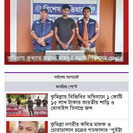
কুমিল্লায় কুখ্যাত সন্ত্রাসী মাহবুব সম্রাট পিস্তলসহ গ্রেপ্তার
সর্বশেষ আপডেট
জনপ্রিয় পোস্ট
কুমিল্লায় বিজিবির অভিযানে ১ কোটি
১৫ লাখ টাকার ভারতীয় শাড়ি ও
মোবাইল ডিসপ্লে জব্দ
কুমিল্লা নগরীর কথিত মাদক ও
চোরাচালান চক্রের গডফাদার ‘পুইট্টা