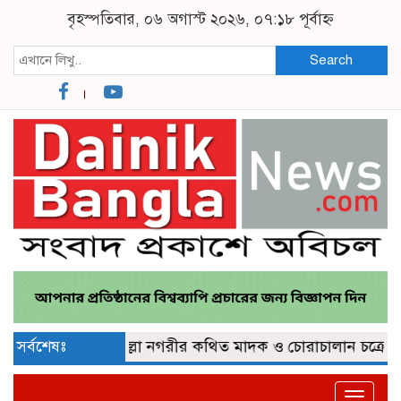
বৃহস্পতিবার, ০৬ অগাস্ট ২০২৬, ০৭:১৮ পূর্বাহ্ন
Search
্লে জব্দ
সর্বশেষঃ
কুমিল্লা নগরীর কথিত মাদক ও চোরাচালান চক্রের গডফাদ
Toggle