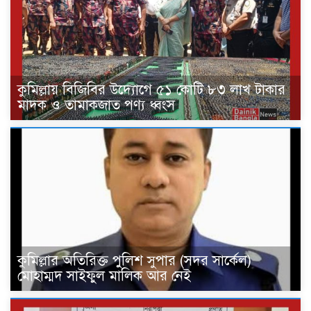
কুমিল্লায় বিজিবির উদ্যোগে ৫১ কোটি ৮৩ লাখ টাকার
মাদক ও তামাকজাত পণ্য ধ্বংস
কুমিল্লার অতিরিক্ত পুলিশ সুপার (সদর সার্কেল)
মোহাম্মদ সাইফুল মালিক আর নেই