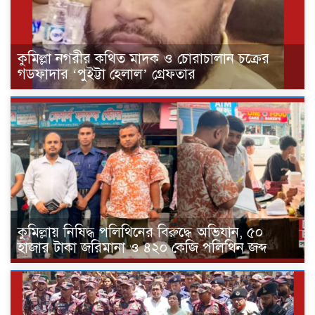
কুমিল্লা নগরীর কথিত মাদক ও চোরাচালান চক্রের
গডফাদার ‘পুইট্টা হেলাল’ গ্রেফতার
কুমিল্লায় নিষিদ্ধ পলিথিনের বিরুদ্ধে অভিযান, ৫০
হাজার টাকা জরিমানা ও ৪২০ কেজি পলিথিন জব্দ