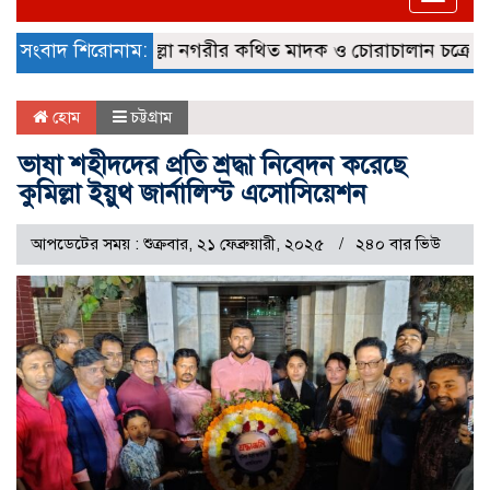
naviga
্লে জব্দ
সংবাদ শিরোনাম:
কুমিল্লা নগরীর কথিত মাদক ও চোরাচালান চক্রের গডফাদ
হোম
চট্টগ্রাম
ভাষা শহীদদের প্রতি শ্রদ্ধা নিবেদন করেছে
কুমিল্লা ইয়ুথ জার্নালিস্ট এসোসিয়েশন
আপডেটের সময় : শুক্রবার, ২১ ফেব্রুয়ারী, ২০২৫
২৪০ বার ভিউ