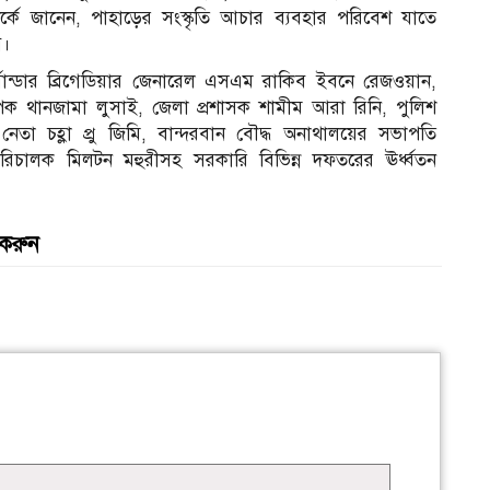
পর্কে জানেন, পাহাড়ের সংস্কৃতি আচার ব্যবহার পরিবেশ যাতে
ে।
মান্ডার ব্রিগেডিয়ার জেনারেল এসএম রাকিব ইবনে রেজওয়ান,
যাপক থানজামা লুসাই, জেলা প্রশাসক শামীম আরা রিনি, পুলিশ
েতা চহ্লা প্রু জিমি, বান্দরবান বৌদ্ধ অনাথালয়ের সভাপতি
চালক মিলটন মহুরীসহ সরকারি বিভিন্ন দফতরের ঊর্ধ্বতন
 করুন