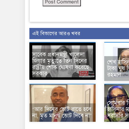
এই বিভাগের আরও খবর
সাবেক প্রধানমন্ত্রী খালেদা
জিয়ার মৃত্যুতে তিন দিনের
শেখ হাসি
রাষ্ট্রীয় শোক ঘোষণা করেছে
টাকা ঘুষ 
সরকার
রহমান
সোমবার ব
‘আর দিনের ভোট রাতে হবে
হাসিনার ম
না, মৃত মানুষ ভোট দিবে না’
সরাসরি সম