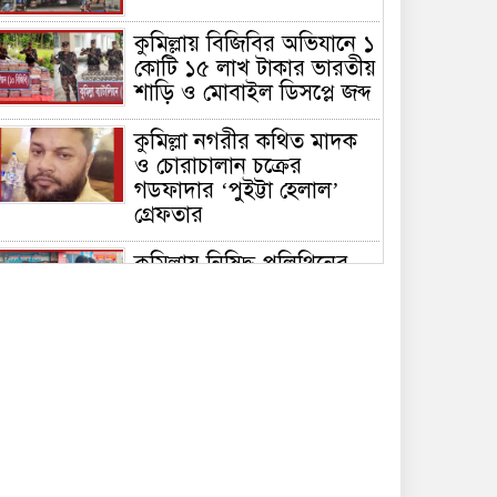
কুমিল্লায় বিজিবির অভিযানে ১
কোটি ১৫ লাখ টাকার ভারতীয়
শাড়ি ও মোবাইল ডিসপ্লে জব্দ
কুমিল্লা নগরীর কথিত মাদক
ও চোরাচালান চক্রের
গডফাদার ‘পুইট্টা হেলাল’
গ্রেফতার
কুমিল্লায় নিষিদ্ধ পলিথিনের
বিরুদ্ধে অভিযান, ৫০ হাজার
টাকা জরিমানা ও ৪২০ কেজি
পলিথিন জব্দ
কুমিল্লায় বিজিবির উদ্যোগে
৫১ কোটি ৮৩ লাখ টাকার
মাদক ও তামাকজাত পণ্য
ধ্বংস