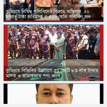
কুমিল্লায় নিষিদ্ধ পলিথিনের বিরুদ্ধে অভিযান, ৫০
হাজার টাকা জরিমানা ও ৪২০ কেজি পলিথিন জব্দ
কুমিল্লায় বিজিবির উদ্যোগে ৫১ কোটি ৮৩ লাখ টাকার
মাদক ও তামাকজাত পণ্য ধ্বংস