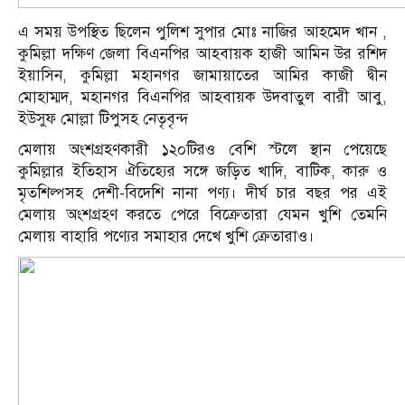
এ সময় উপস্থিত ছিলেন পুলিশ সুপার মোঃ নাজির আহমেদ খান ,
কুমিল্লা দক্ষিণ জেলা বিএনপির আহবায়ক হাজী আমিন উর রশিদ
ইয়াসিন, কুমিল্লা মহানগর জামায়াতের আমির কাজী দ্বীন
মোহাম্মদ, মহানগর বিএনপির আহবায়ক উদবাতুল বারী আবু,
ইউসুফ মোল্লা টিপুসহ নেতৃবৃন্দ
মেলায় অংশগ্রহণকারী ১২০টিরও বেশি স্টলে স্থান পেয়েছে
কুমিল্লার ইতিহাস ঐতিহ্যের সঙ্গে জড়িত খাদি, বাটিক, কারু ও
মৃতশিল্পসহ দেশী-বিদেশি নানা পণ্য। দীর্ঘ চার বছর পর এই
মেলায় অংশগ্রহণ করতে পেরে বিক্রেতারা যেমন খুশি তেমনি
মেলায় বাহারি পণ্যের সমাহার দেখে খুশি ক্রেতারাও।