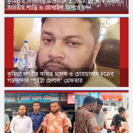
কুমিল্লায় বিজিবির অভিযানে ১ কোটি ১৫ লাখ টাকার
ভারতীয় শাড়ি ও মোবাইল ডিসপ্লে জব্দ
কুমিল্লা নগরীর কথিত মাদক ও চোরাচালান চক্রের
গডফাদার ‘পুইট্টা হেলাল’ গ্রেফতার