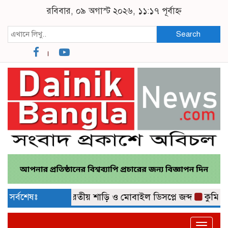
রবিবার, ০৯ অগাস্ট ২০২৬, ১১:১৭ পূর্বাহ্ন
Search
৫ লাখ টাকার ভারতীয় শাড়ি ও মোবাইল ডিসপ্লে জব্দ
সর্বশেষঃ
কুমিল্লা ন
Toggle