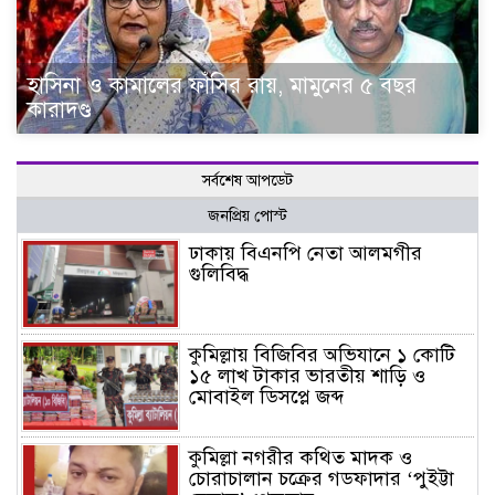
হাসিনা ও কামালের ফাঁসির রায়, মামুনের ৫ বছর
কারাদণ্ড
সর্বশেষ আপডেট
জনপ্রিয় পোস্ট
ঢাকায় বিএনপি নেতা আলমগীর
গুলিবিদ্ধ
কুমিল্লায় বিজিবির অভিযানে ১ কোটি
১৫ লাখ টাকার ভারতীয় শাড়ি ও
মোবাইল ডিসপ্লে জব্দ
কুমিল্লা নগরীর কথিত মাদক ও
চোরাচালান চক্রের গডফাদার ‘পুইট্টা