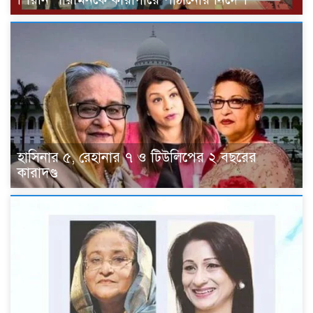
হাসিনার ৫, রেহানার ৭ ও টিউলিপের ২ বছরের
কারাদণ্ড