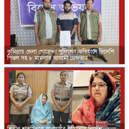
কুমিল্লায় জেলা গোয়েন্দা পুলিশের অভিযানে বিদেশি
পিস্তল সহ ৮ মামলার আসামী গ্রেফতার
শিরীন শারমিনকে কারাগারে পাঠানোর নির্দেশ