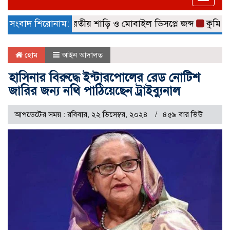
naviga
৫ লাখ টাকার ভারতীয় শাড়ি ও মোবাইল ডিসপ্লে জব্দ
সংবাদ শিরোনাম:
কুমিল্লা ন
হোম
আইন আদালত
হাসিনার বিরুদ্ধে ইন্টারপোলের রেড নোটিশ
জারির জন্য নথি পাঠিয়েছেন ট্রাইব্যুনাল
আপডেটের সময় : রবিবার, ২২ ডিসেম্বর, ২০২৪
৪৫৯ বার ভিউ